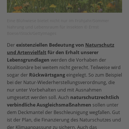
Eine Blühwiese bietet nicht nur im Frühjahr/Sommer
Nahrung und Lebensraum für Insekten © Ernst
Boese/iStock/GettyImages
Der
existenziellen Bedeutung von
Naturschutz
und Artenvielfalt
für den Erhalt unserer
Lebensgrundlagen
werden die Vorhaben der
Koalitionäre bei weitem nicht gerecht. Teilweise wird
sogar der
Rückwärtsgang
eingelegt. So zum Beispiel
bei der Natur-Wiederherstellungsverordnung, die
nur unter Vorbehalten und mit Ausnahmen
umgesetzt werden soll. Auch
naturschutzrechtlich
verbindliche Ausgleichsmaßnahmen
sollen unter
dem Deckmantel der Beschleunigung wegfallen. Gut
ist der Plan, die Finanzierung des Naturschutzes und
der Klimaanpassung zu sichern. Auch das