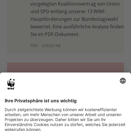
vorgelegten Koalitionsvertrag von Union
und SPD entlang unserer 13 WWF-
Hauptforderungen zur Bundestagswahl
bewertet. Eine ausführliche Analyse finden
Sie im PDF-Dokument.
PDF - 239,65 KB
So haben wir bewertet und analysiert
Der WWF-Check des Koalitionsvertrags basiert
auf einer Bewertung entlang unserer
13
zentralen Forderungen zur Bundestagswahl
2025.
Wir analysieren, inwieweit die
Maßnahmen der Koalition konkrete
Fortschritte, Rückschritte oder Leerstellen