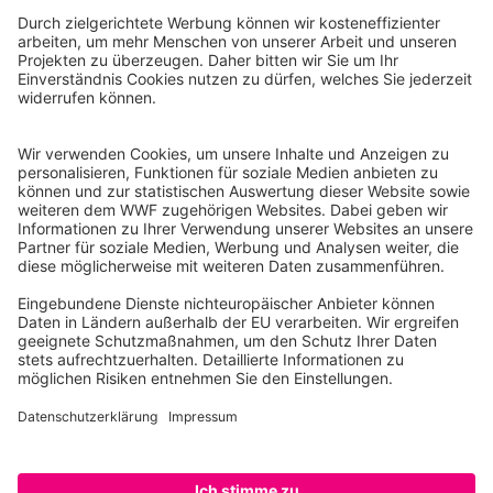
WWF Deutschland
Reinhardtstr. 18
10117 Berlin
Tel.: 030-311 777 700
Ihre Spende kann steuerlich geltend gemacht werden
Registriert als Stiftung WWF Deutschland, Senatsverwaltung für
Justiz Berlin, Az: 3416/976/2
Umsatzsteuer-Identifikationsnummer: DE 114236103
Freistellungsbescheid: Als gemeinnützige Körperschaft befreit
von der Körperschaftssteuer gem. §5 I 9 KStg. unter der
Steuernummer 27/641/09321
© WWF Deutschland 2026