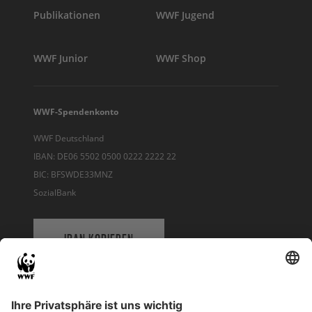
Publikationen
WWF Jugend
WWF Junior
WWF Shop
WWF-Spendenkonto
WWF Deutschland
IBAN: DE06 5502 0500 0222 2222 22
BIC: BFSWDE33MNZ
SozialBank
IBAN KOPIEREN
QR-CODE FÜR BANKING-APP