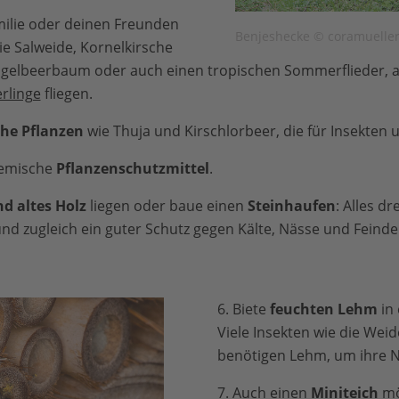
amilie oder deinen Freunden
Benjeshecke © coramueller 
e Salweide, Kornelkirsche
gelbeerbaum oder auch einen tropischen Sommerflieder, 
rlinge
fliegen.
che Pflanzen
wie Thuja und Kirschlorbeer, die für Insekten 
hemische
Pflanzenschutzmittel
.
d altes Holz
liegen oder baue einen
Steinhaufen
: Alles dr
d zugleich ein guter Schutz gegen Kälte, Nässe und Feinde
6. Biete
feuchten Lehm
in 
Viele Insekten wie die Wei
benötigen Lehm, um ihre N
7. Auch einen
Miniteich
mö