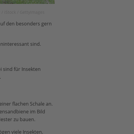
/ iStock / GettyImages
auf den besonders gern
uninteressant sind.
ei sind für Insekten
.
einer flachen Schale an.
densandbiene im Bild
ester zu bauen.
gen viele Insekten.