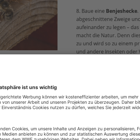
8. Baue eine
Benjeshecke
.
abgeschnittene Zweige und
aufeinander zu legen – das 
macht die Natur. Denn die
zu und wird so zu einem p
und andere Insekten oder 
enhotel © Ola Jennersten /
9.
Schneide Stängel
wie d
Brombeere, Heckenrose o
 Nistplätze für Wildbienen. Einfach die Stängel in lange Stü
un
oder einem anderen Ort befestigen.
tel
– für verschiedene Insekten oder nur eine Art. Wie das g
f Licht
im Garten. Das irritiert Insekten, lockt sie an und bri
rben.