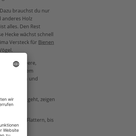
 Dazu brauchst du nur
 anderes Holz
ist alles. Den Rest
se Hecke wächst schnell
rima Versteck für
Bienen
Vögel.
ie von Himbeere,
der Schwarzem
cke schneiden und
anz einfach geht, zeigen
ngt sie zum Flattern, bis