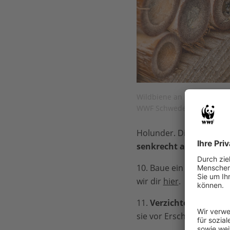
Wildbiene an einem Insekt
WWF Schweden
Holunder. Die sind tolle
senkrecht an einen Za
10. Baue ein
Insektenho
wir dir
hier
.
11.
Verzichte nachts au
sie vor Erschöpfung ste