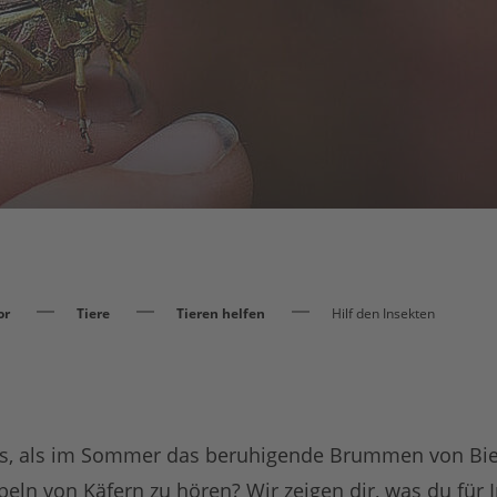
or
Tiere
Tieren helfen
Hilf den Insekten
es, als im Sommer das beruhigende Brummen von Bie
beln von Käfern zu hören? Wir zeigen dir, was du für 