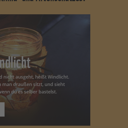
ndlicht
d nicht ausgeht, heißt Windlicht.
n man draußen sitzt, und sieht
wenn du es selber bastelst.