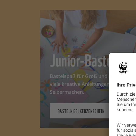
Junior-Basteltipp
Bastelspaß für Groß und Klein! Bei W
viele kreative Anleitungen, Vorlagen
Selbermachen.
BASTELN BEI KERZENSCHEIN