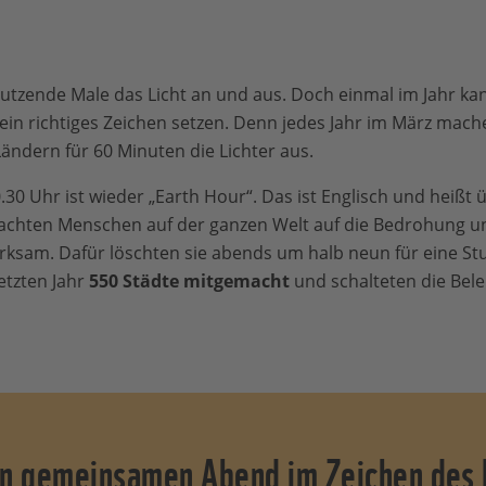
dutzende Male das Licht an und aus. Doch einmal im Jahr kan
in richtiges Zeichen setzen. Denn jedes Jahr im März mac
ändern für 60 Minuten die Lichter aus.
30 Uhr ist wieder „Earth Hour“. Das ist Englisch und heißt 
achten Menschen auf der ganzen Welt auf die Bedrohung u
sam. Dafür löschten sie abends um halb neun für eine Stund
tzten Jahr
550 Städte mitgemacht
und schalteten die Bel
nen gemeinsamen Abend im Zeichen des 