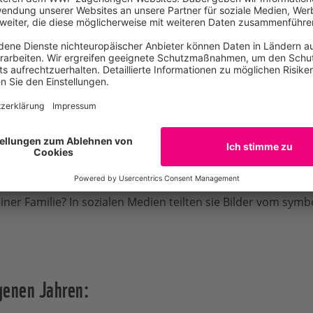
tgemacht!
ieder bei der Earth Hour mitgemacht,
in Deutschland und
ielen Veranstaltungen für den Klima- und Naturschutz stark 
chen, die die „Stunde der Erde“ in den eigenen vier Wänden
einer Familie? In sozialen Medien teilten sie Bilder vom sym
ngenen Jahren: