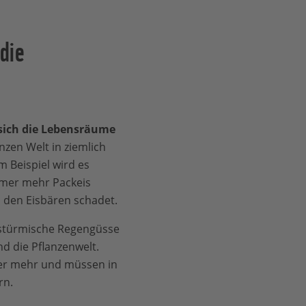
 die
sich die Lebensräume
nzen Welt in ziemlich
um Beispiel wird es
mer mehr Packeis
l den Eisbären schadet.
 stürmische Regengüsse
d die Pflanzenwelt.
tter mehr und müssen in
rn.