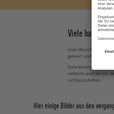
Viele haben mi
Viele Menschen haben w
gefeiert und sich auf v
Dazu kamen all die Mens
vielleicht auch du mit d
Lichtausschalten.
Hier einige Bilder aus den verga