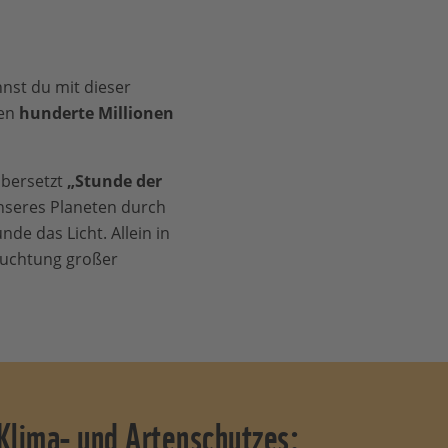
nst du mit dieser
hen
hunderte Millionen
übersetzt
„Stunde der
nseres Planeten durch
e das Licht. Allein in
euchtung großer
Klima- und Artenschutzes: