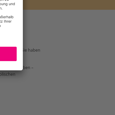
 weltweit
. Sie haben
gemacht.
 gefeiert haben –
bolischen