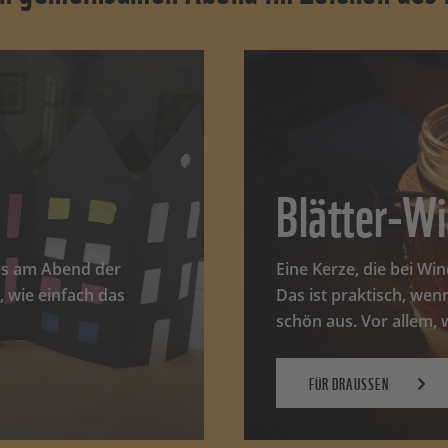
Blätter-Wi
e es am Abend der
Eine Kerze, die bei Win
, wie einfach das
Das ist praktisch, wen
schön aus. Vor allem, 
FÜR DRAUSSEN