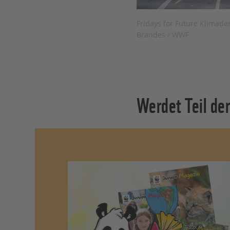
Fridays for Future Klimade
Brandes / WWF
Werdet Teil de