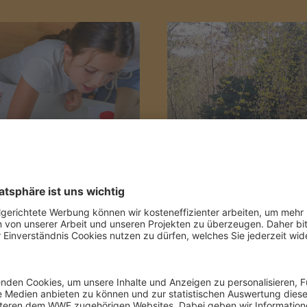
s
Junior-Yo
WF Junior findest du
Hast du schon mal Yog
 und Ideen zum
Das ist gar nicht so s
kannst die Übungen al
JETZT MITMACHEN