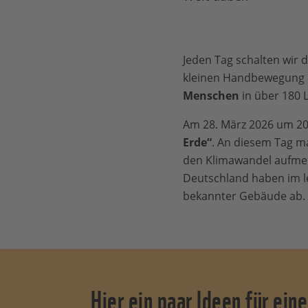
Jeden Tag schalten wir 
kleinen Handbewegung e
Menschen
in über 180 L
Am 28. März 2026 um 20.
Erde“
. An diesem Tag m
den Klimawandel aufmerk
Deutschland haben im le
bekannter Gebäude ab.
Hier ein paar Ideen für ei