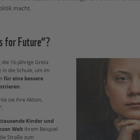
litik macht.
s for Future“?
 die 16-jährige Greta
 in die Schule, um im
lm
für eine bessere
strieren
.
te sie ihre Aktion,
“.
tausende Kinder und
nzen Welt
ihrem Beispiel
 die Straße zum