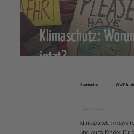
Klimaschutz: Worum
jetzt?
Startseite
WWF Juni
Stand: 23.04.2025
Klimapaket, Fridays f
und auch Kinder für 