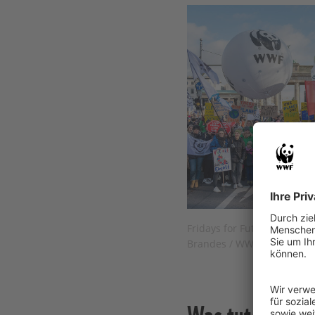
Fridays for Future Klimade
Brandes / WWF
Was tut unsere