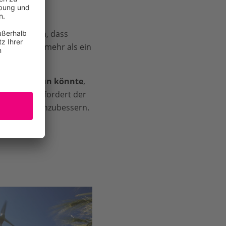
“ soll sagen, dass
is 2030 um mehr als ein
iel mehr tun könnte
,
t. Deshalb fordert der
eutlich nachzubessern.