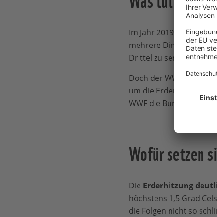
Im Jahr 2019 hat die Bu
mehrere Dinge geplant 
Drittel zu senken.
Doch der WWF und viele
um die Erderhitzung so 
WWF die Bundesregierun
Wofür setzen s
Die
Erderhitzung deut
höchstens 1,5 Grad Cel
die Folgen nicht so sch