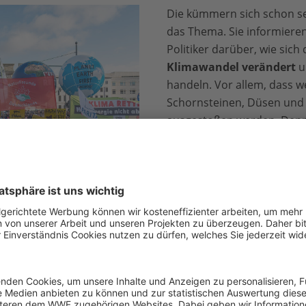
Die kümmern sich schon se
das Thema. Sie informieren
Politiker darüber, wie sich
Klimawandel verändert
u
handeln. Vor allem, dass 
Schornsteinen, Düsen und 
ausgestoßen werden. Denn 
Treibhausgase
darin, die 
die Luft um uns herum, im
Einige
Erfolge im Klimasc
erreicht, doch insgesamt is
mo in Berlin © Alexander Paul
 Bundesregierung?