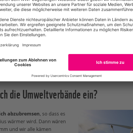
ndesregierung ein
Klimapaket
beschlossen. Das Wort „Paket
werden, um den Ausstoß an Treibhausgasen von heute ab b
 andere Umweltverbände finden, dass
Deutschland noch v
abzubremsen, dass es für Mensch und Natur erträglich bleib
g auf, ihre Hausaufgaben zu machen und das Klimapaket d
ich die Umweltverbände ein?
lich abzubremsen
, so dass es
sius wärmer wird. Dann wären
limm und wir alle kämen