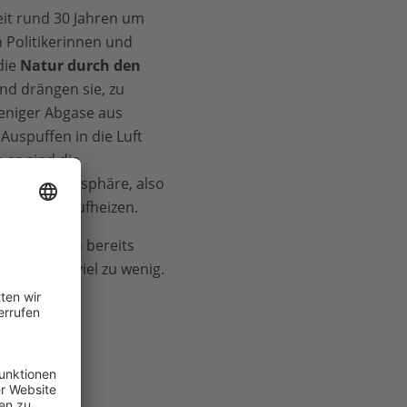
it rund 30 Jahren um
 Politikerinnen und
 die
Natur durch den
nd drängen sie, zu
weniger Abgase aus
Auspuffen in die Luft
es sind die
unsere Atmosphäre, also
mer mehr aufheizen.
hutz
wurden bereits
t das noch viel zu wenig.