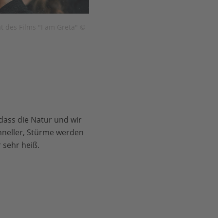
t des Films "I am Greta" ©
dass die Natur und wir
neller, Stürme werden
 sehr heiß.