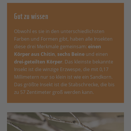
Gut zu wissen
Obwohl es sie in den unterschiedlichsten
Farben und Formen gibt, haben alle Insekten
diese drei Merkmale gemeinsam:
einen
Körper aus Chitin
,
sechs Beine
und einen
drei-geteilten Körper
. Das kleinste bekannte
Insekt ist die winzige Erzwespe, die mit 0,17
Millimetern nur so klein ist wie ein Sandkorn.
Das größte Insekt ist die Stabschrecke, die bis
zu 57 Zentimeter groß werden kann.