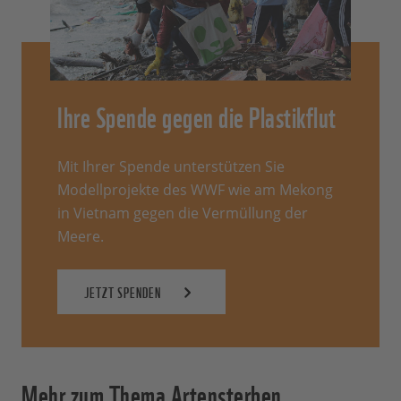
Ihre Spende gegen die Plastikflut
Mit Ihrer Spende unterstützen Sie
Modellprojekte des WWF wie am Mekong
in Vietnam gegen die Vermüllung der
Meere.
JETZT SPENDEN
Mehr zum Thema Artensterben