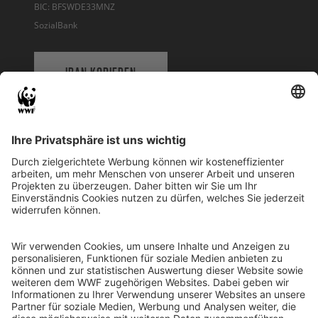
BIC: BFSWDE33MNZ
SozialBank
IBAN KOPIEREN
QR-CODE FÜR BANKING-APP
WWF Deutschland
Reinhardtstr. 18
10117 Berlin
Tel.: 030-311 777 700
Ihre Spende kann steuerlich geltend gemacht werden
Registriert als Stiftung WWF Deutschland, Senatsverwaltung für
Justiz Berlin, Az: 3416/976/2