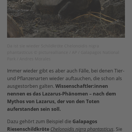
Da ist sie wieder Schildkröte Chelonoidis nigra
phantasticus © picturealliance / AP / Galapagos National
Park / Andres Morales
Immer wieder gibt es aber auch Fälle, bei denen Tier-
und Pflanzenarten wieder auftauchen, die schon als
ausgestorben galten.
Wissenschaftler:innen
nennen es das Lazarus-Phänomen – nach dem
Mythos von Lazarus, der von den Toten
auferstanden sein soll.
Dazu gehört zum Beispiel die
Galapagos
Riesenschildkröte
Chelonoidis nigra phantasticus
. Sie