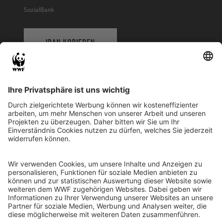
SozialBank
IBAN KOPIEREN
QR-CODE FÜR BANKING-APP
WWF Deutschland
Reinhardtstr. 18
10117 Berlin
Tel.: 030-311 777 700
Ihre Spende kann steuerlich geltend gemacht werden
Registriert als Stiftung WWF Deutschland, Senatsverwaltung für
Justiz Berlin, Az: 3416/976/2
Umsatzsteuer-Identifikationsnummer: DE 114236103