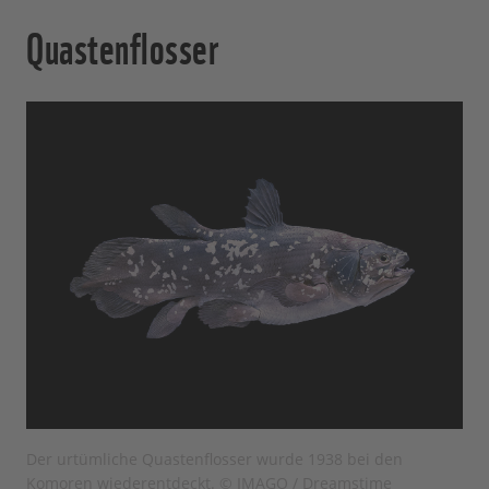
Quastenflosser
Der urtümliche Quastenflosser wurde 1938 bei den
Komoren wiederentdeckt. © IMAGO / Dreamstime