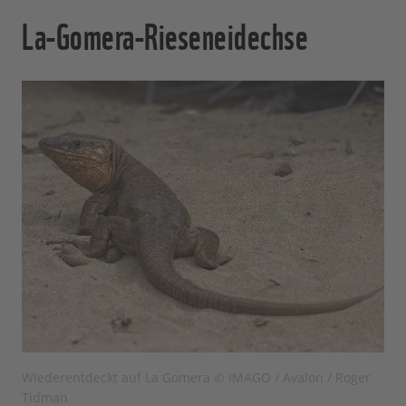
La-Gomera-Rieseneidechse
Wiederentdeckt auf La Gomera © IMAGO / Avalon / Roger
Tidman