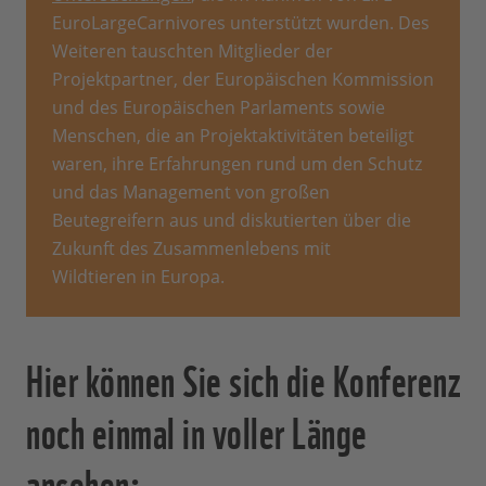
EuroLargeCarnivores unterstützt wurden. Des
Weiteren tauschten Mitglieder der
Projektpartner, der Europäischen Kommission
und des Europäischen Parlaments sowie
Menschen, die an Projektaktivitäten beteiligt
waren, ihre Erfahrungen rund um den Schutz
und das Management von großen
Beutegreifern aus und diskutierten über die
Zukunft des Zusammenlebens mit
Wildtieren in Europa.
Hier können Sie sich die Konferenz
noch einmal in voller Länge
ansehen: