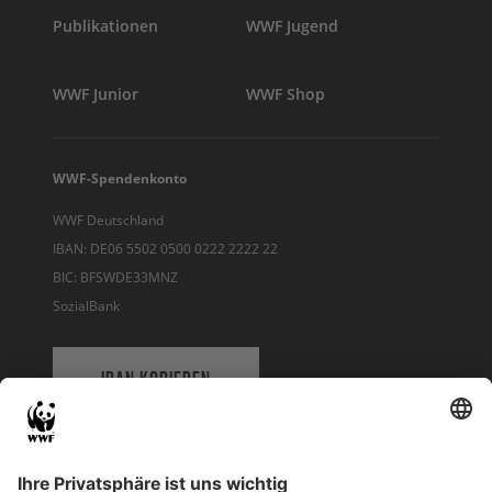
Publikationen
WWF Jugend
WWF Junior
WWF Shop
WWF-Spendenkonto
WWF Deutschland
IBAN: DE06 5502 0500 0222 2222 22
BIC: BFSWDE33MNZ
SozialBank
IBAN KOPIEREN
QR-CODE FÜR BANKING-APP