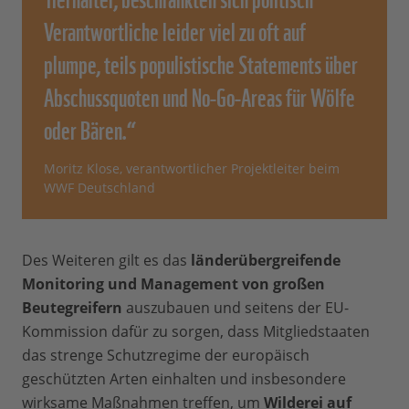
Verantwortliche leider viel zu oft auf
plumpe, teils populistische Statements über
Abschussquoten und No-Go-Areas für Wölfe
oder Bären.“
Moritz Klose, verantwortlicher Projektleiter beim
WWF Deutschland
Des Weiteren gilt es das
länderübergreifende
Monitoring und Management von großen
Beutegreifern
auszubauen und seitens der EU-
Kommission dafür zu sorgen, dass Mitgliedstaaten
das strenge Schutzregime der europäisch
geschützten Arten einhalten und insbesondere
wirksame Maßnahmen treffen, um
Wilderei auf