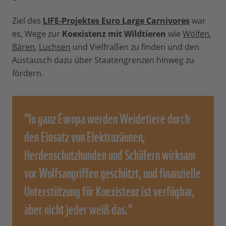
Ziel des
LIFE-Projektes Euro Large Carnivores
war
es, Wege zur
Koexistenz mit Wildtieren
wie
Wölfen
,
Bären
,
Luchsen
und Vielfraßen zu finden und den
Austausch dazu über Staatengrenzen hinweg zu
fördern.
"In ganz Europa werden Weidetiere durch
den Einsatz von Elektrozäunen,
Herdenschutzhunden und Schäfern wirksam
vor Wolfsangriffen geschützt, und finanzielle
Unterstützung für Koexistenz ist verfügbar,
aber nicht jeder weiß das."