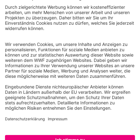
WWF Deutschland
Reinhardtstr. 18
10117 Berlin
Tel.: 030-311 777 700
Ihre Spende kann steuerlich geltend gemacht werden
Registriert als Stiftung WWF Deutschland, Senatsverwaltung für
Justiz Berlin, Az: 3416/976/2
Umsatzsteuer-Identifikationsnummer: DE 114236103
Freistellungsbescheid: Als gemeinnützige Körperschaft befreit
von der Körperschaftssteuer gem. §5 I 9 KStg. unter der
Steuernummer 27/641/09321
© WWF Deutschland 2026