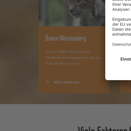
Baden-Württemberg
T
Ein vom WWF unterstütztes
„D
Wiederansiedlungsprojekt soll die
Th
Zukunft der Luchse in…
Pr
Mehr erfahren
Viele Faktoren