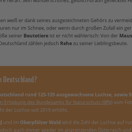
ere heran. Sein wunderschönes, gelblich-braun geflecktes F
n weiß er dank seines ausgezeichneten Gehörs zu vermeid
puren nur im Schnee, oder wenn durch großen Zufall ein ger
röße seiner
Beutetiere
ist er nicht wählerisch: Von der
Maus
 Deutschland zählen jedoch
Rehe
zu seiner Lieblingsbeute.
n Deutschland?
Deutschland rund 125-135 ausgewachsene Luchse, sowie 59
en Erhebung des Bundesamts für Naturschutz (BfN)
vom Feb
hl der Luchse seit 2019 erhöht.
d
und im
Oberpfälzer Wald
wird die Zahl der Luchse auf run
jedoch auch immer wieder im angrenzenden Österreich und