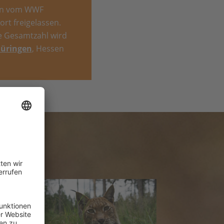
ein vom WWF
rt freigelassen.
e Gesamtzahl wird
üringen
, Hessen