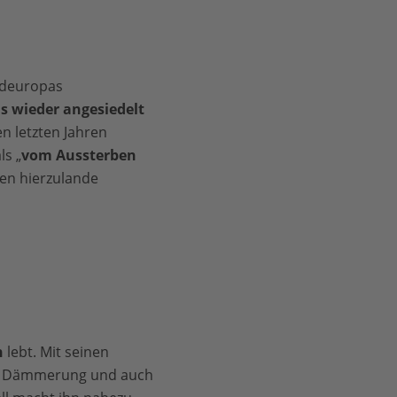
Südeuropas
s wieder angesiedelt
en letzten Jahren
ls „
vom Aussterben
ren hierzulande
n
lebt. Mit seinen
der Dämmerung und auch