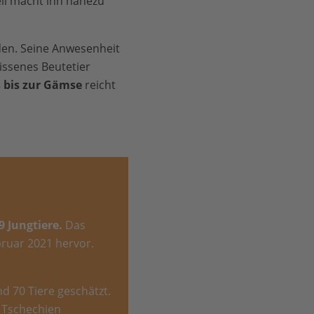
ell macht ihn nahezu
en. Seine Anwesenheit
issenes Beutetier
 bis zur Gämse
reicht
 Jungtiere.
Das
ruar 2021 hervor.
d 70 Tiere geschätzt.
 Tschechien