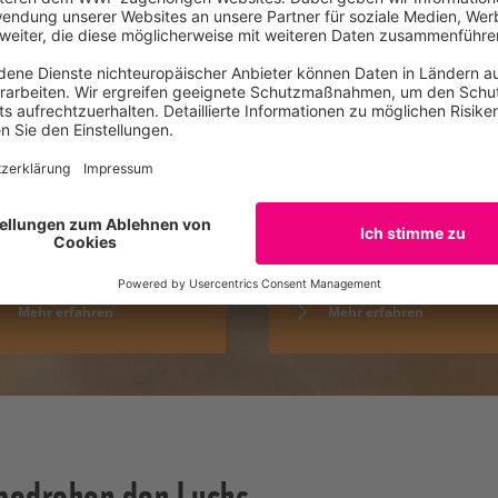
hüringen
Pfälzerwald
ie Zukunft des Luchses in
Der Pfälzerwald bietet gute
üringen" – ein gemeinsames
Voraussetzungen für Luchse, sic
ojekt von BUND und WWF.
dauerhaft anzusiedeln.
Mehr erfahren
Mehr erfahren
 bedrohen den Luchs