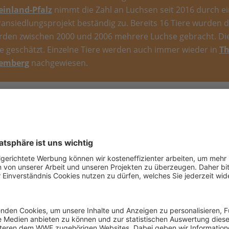
inland-Pfalz
nimmt die Zahl an Luchsen seit 2016 durch 
ansiedlungsprojekt beständig zu. Bereits 16 Tiere wurden do
rden zwischen 2000 und 2006 mehrere Luchse gebracht. Di
re geschätzt. Einzelne Tiere werden auch immer wieder in
Th
emberg
nachgewiesen.
et der WWF zum Schutz der Luchse