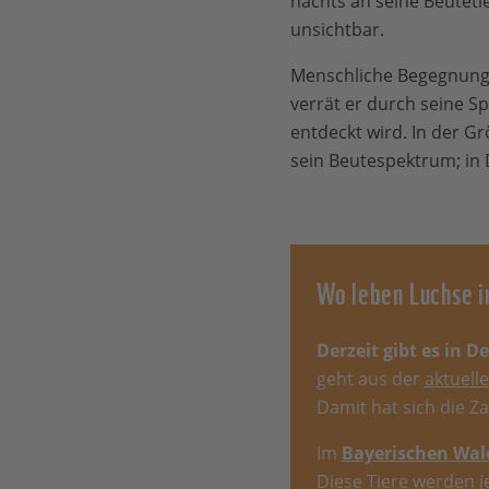
nachts an seine Beuteti
unsichtbar.
Menschliche Begegnunge
verrät er durch seine S
entdeckt wird. In der G
sein Beutespektrum; in
Wo leben Luchse i
Derzeit gibt es in 
geht aus der
aktuell
Damit hat sich die Za
Im
Bayerischen Wal
Diese Tiere werden 