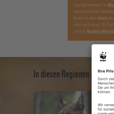
nachgewiesen. In
Rhe
unterstütztes Wieder
Auch in den
Harz
wu
dort auf rund 70 Tie
und in
Baden-Württ
In diesen Regionen arbeit