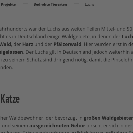
Projekte
Bedrohte Tierarten
Luchs
Jahrhunderts war der Luchs aus weiten Teilen Mittel- und 
t es in Deutschland einige Waldgebiete, in denen der
Luch
 Wald
, der
Harz
und der
Pfälzerwald
. Hier wurden erst in d
eigelassen
. Der Luchs gilt in Deutschland jedoch weiterhin a
en zu seinem Schutz sind dringend nötig, damit die Pinseloh
inden.
 Katze
icher
Waldbewohner
, der bevorzugt in
großen Waldgebiete
n
und seinem
ausgezeichneten Gehör
pirscht er sich in 