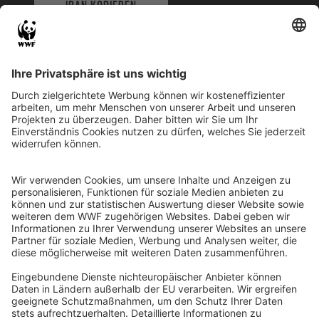
IBAN KOPIEREN
QR-CODE FÜR BANKING-APP
WWF Deutschland
Reinhardtstr. 18
10117 Berlin
Tel.: 030-311 777 700
Ihre Spende kann steuerlich geltend gemacht werden
Registriert als Stiftung WWF Deutschland, Senatsverwaltung für
Justiz Berlin, Az: 3416/976/2
Umsatzsteuer-Identifikationsnummer: DE 114236103
Freistellungsbescheid: Als gemeinnützige Körperschaft befreit
von der Körperschaftssteuer gem. §5 I 9 KStg. unter der
Steuernummer 27/641/09321