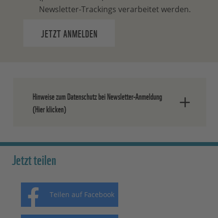
Newsletter-Trackings verarbeitet werden.
JETZT ANMELDEN
Hinweise zum Datenschutz bei Newsletter-Anmeldung
(Hier klicken)
Nach dem Absenden der Daten senden
wir Ihnen eine E-Mail, in der Sie die
Jetzt teilen
Anmeldung bestätigen müssen.
Ihre Einwilligung können Sie jederzeit
Teilen auf Facebook
ohne Angabe von Gründen widerrufen.
Einen formlosen Widerruf können Sie