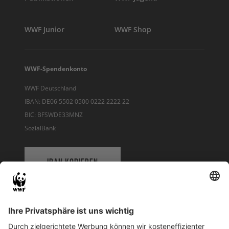
WWF Junior
WWF Shop
WWF-Spendenkonto
WWF Deutschland
IBAN: DE06 5502 0500 0222 2222 22
BIC: BFSWDE33MNZ
SozialBank
IBAN KOPIEREN
QR-CODE FÜR BANKING-APP