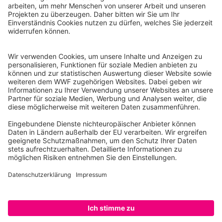
WWF Deutschland
Reinhardtstr. 18
10117 Berlin
Tel.: 030-311 777 700
Ihre Spende kann steuerlich geltend gemacht werden
Registriert als Stiftung WWF Deutschland, Senatsverwaltung für
Justiz Berlin, Az: 3416/976/2
Umsatzsteuer-Identifikationsnummer: DE 114236103
Freistellungsbescheid: Als gemeinnützige Körperschaft befreit
von der Körperschaftssteuer gem. §5 I 9 KStg. unter der
Steuernummer 27/641/09321
© WWF Deutschland 2026