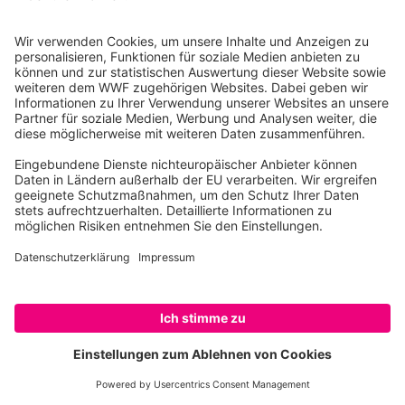
Recycling für ein nachhaltiges Leben © Thinkstock
Mindestanforderungen sind von entscheidender
Bedeutung, weil sie eine
Untergrenze festlegen und
sicherstellen, dass alle Mehrweg-Initiativen
grundlegende Standards mit Blick auf
Umweltverträglichkeit, Sicherheit und
Nachhaltigkeit erfüllen
. Gleichzeitig tragen sie dazu
bei, zum Beispiel „Greenwashing“ vorzubeugen.
Laura Griestop erläutert: „Die
Mindestanforderungen müssen sich sowohl auf die
SPENDEN
Produkte – beispielsweise ihre Lebensdauer – als