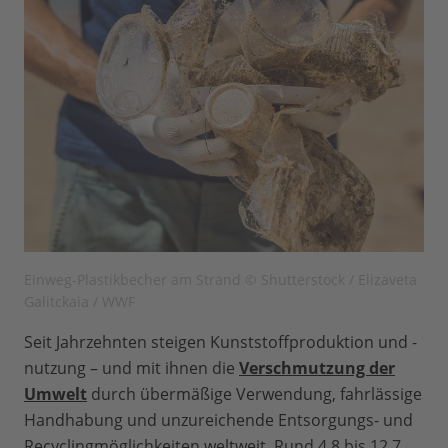
Einweg-Plastikbecher am Strand © Shutterstock / Elizaveta
Galitckaia / WWF
Seit Jahrzehnten steigen Kunststoffproduktion und -
nutzung – und mit ihnen die
Verschmutzung der
Umwelt
durch übermäßige Verwendung, fahrlässige
Handhabung und unzureichende Entsorgungs- und
Recyclingmöglichkeiten weltweit. Rund 4,8 bis 12,7