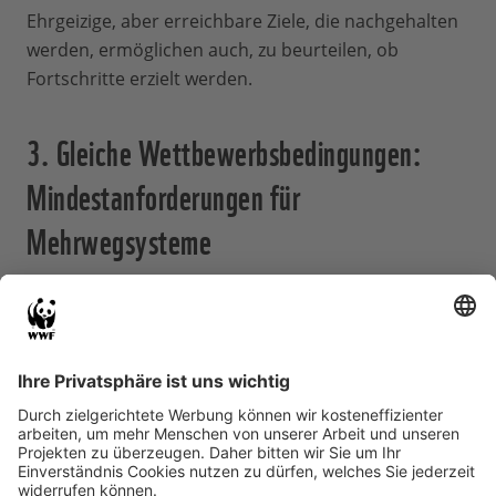
Ehrgeizige, aber erreichbare Ziele, die nachgehalten
werden, ermöglichen auch, zu beurteilen, ob
Fortschritte erzielt werden.
3. Gleiche Wettbewerbsbedingungen:
Mindestanforderungen für
Mehrwegsysteme