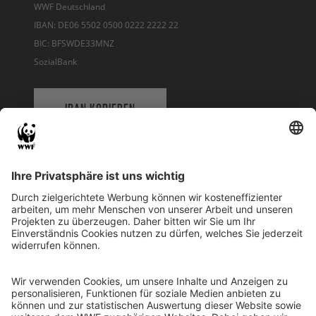
WWF Deutschland
IBAN: DE06 5502 0500 0222 2222 22
BIC: BFSWDE33MNZ
SozialBank
IBAN KOPIEREN
QR-CODE FÜR BANKING-APP
WWF Deutschland
Reinhardtstr. 18
10117 Berlin
Tel.: 030-311 777 700
Ihre Spende kann steuerlich geltend gemacht werden