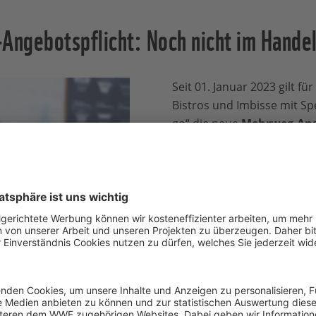
ngebotspflicht: Noch nicht im Hand
Seit 01. Januar 2023 gilt fü
Bistros und Imbisse mit S
go“ die neue
Mehrweg-Ang
bedeutet, dass zumindest a
mit über 80 Quadratmetern
Angestellten für Speisen 
Mehrweg-Verpackungen an
eine
WWF-Mehrwegumfra
Kund:innen zeigt: Falls die
ist es viel zu wenig sichtba
Schildern oder Tafeln darü
großen Mehrheit der Befra
 Einwegbox © GettyImages
keine Veränderung aufgefa