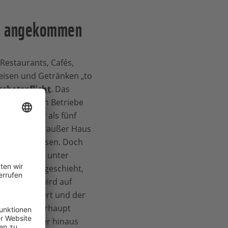
el angekommen
r Restaurants, Cafés,
peisen und Getränken „to
ebotspflicht
. Das
lle größeren Betriebe
 oder mehr als fünf
und Getränke außer Haus
bieten müssen. Doch
ge
aus 2023 unter
s überhaupt geschieht,
r. Zu selten wird auf
ber informiert und der
gten ist überhaupt
llen. Darüber hinaus