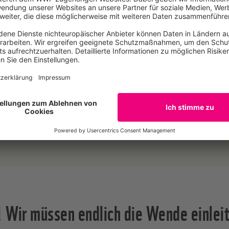
e, die Gerichte zum Mitnehmen anbieten, ohnehin kleiner. Fü
rotzdem sollten sie sich nicht aus der Verantwortung stehle
 deutschen Gastronomie Ein Realitätscheck ein Jahr nach Einführu
gebotspflicht
es Jahres 2023 gilt die Mehrwegangebotspflicht für Speise
n. Hat nun das erste Jahr der Mehrwegangebotspflicht zu
iesektor geführt?
 Wir müssen endlich die Wende einlei