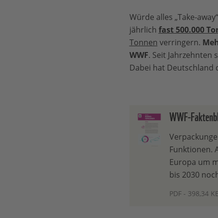
Würde alles „Take-away“
jährlich
fast 500.000 T
Tonnen
verringern.
Mehr
WWF
. Seit Jahrzehnten 
Dabei hat Deutschland 
WWF-Faktenbl
Verpackungen 
Funktionen. A
Europa um me
bis 2030 noc
PDF - 398,34 K