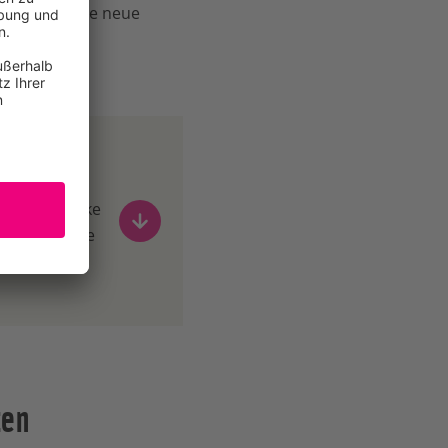
r sie gilt die neue
n.
ng
n und Getränke
 einer Wende
ten