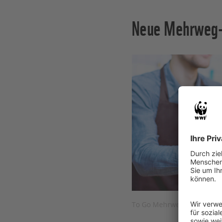
Neue Mehrweg-A
To Go Mehrwegbecher und