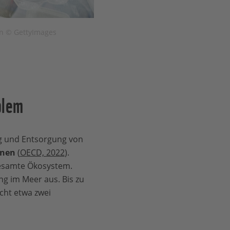
n © GettyImages
blem
g und Entsorgung von
onen
(
OECD, 2022
).
gesamte Ökosystem.
g im Meer aus. Bis zu
cht etwa zwei