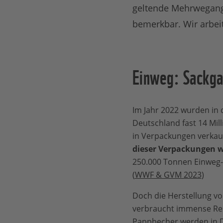
geltende Mehrwegange
bemerkbar. Wir arbeit
Einweg: Sackga
Im Jahr 2022 wurden in 
Deutschland fast 14 Mil
in Verpackungen verkau
dieser Verpackungen 
250.000 Tonnen Einweg-B
(
WWF & GVM 2023
)
Doch die Herstellung v
verbraucht immense Res
Pappbecher werden in D