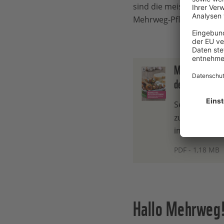
sind die meisten Betrieb
Mehrweg-Pflicht nicht. T
Mehrweg in der
der Mehrwegan
Seit Beginn d
zum Mitnehme
im Gastronom
PDF - 1,18 MB
Hallo Mehrweg!