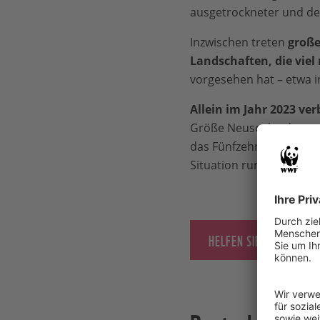
ausgetrockneter und de
Inzwischen treten
große
Landschaften, die vie
vorgesehen hat – etwa 
Allein im Jahr 2023 v
Größe Neuseelands entsp
das Fünfzehnfachen der 
Situation rund um den 
HELFEN SIE DEM WWF,