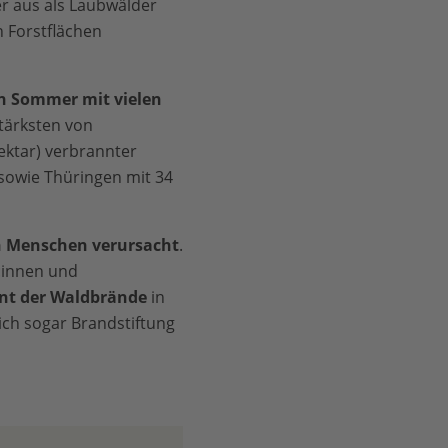
er aus als Laubwälder
n Forstflächen
n Sommer mit vielen
tärksten von
ktar) verbrannter
 sowie Thüringen mit 34
ch Menschen verursacht
.
:innen und
ent der Waldbrände
in
ich sogar Brandstiftung