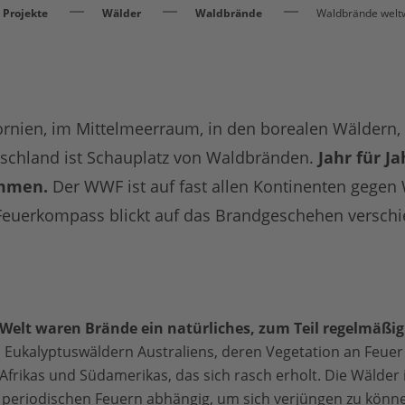
Projekte
Wälder
Waldbrände
Waldbrände welt
ifornien, im Mittelmeerraum, in den borealen Wäldern
tschland ist Schauplatz von Waldbränden.
Jahr für Ja
ammen.
Der WWF ist auf fast allen Kontinenten gegen
e Feuerkompass blickt auf das Brandgeschehen versch
r Welt waren Brände
ein natürliches, zum Teil regelmäßig
n Eukalyptuswäldern Australiens, deren Vegetation an Feuer
frikas und Südamerikas, das sich rasch erholt. Die Wälde
 periodischen Feuern abhängig, um sich verjüngen zu könn