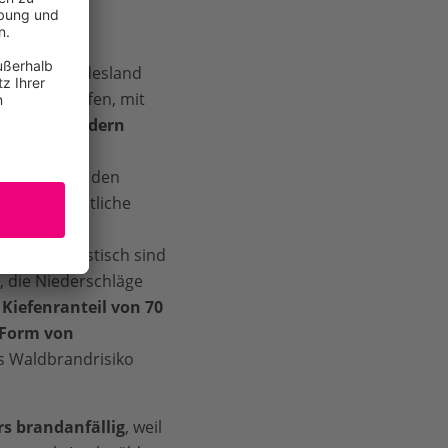
ers das Bundesland
den betroffen, mit
n
Kiefernwäldern
 besondere
rt sich aus den
nd die forstliche
urg ist das
.
Charakteristisch sind
 die Niederschläge
Kiefenranteil von 70
 Form von
s Waldbrandrisiko
s brandanfällig
, weil