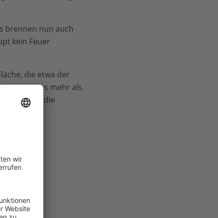
s brennen nun auch
pt kein Feuer
Fläche, die etwa der
igesetzt, was mehr als
 betrachtet die