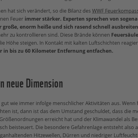
 hat sich verändert, so die Bilanz des
WWF Feuerkompass
nnen Feuer
immer stärker. Experten sprechen von sogen
r große, enorm heiße und sich rasend schnell ausbreite
ehr zu kontrollieren sind. Diese Brände können
Feuersäul
e Höhe steigen. In Kontakt mit kalten Luftschichten reagier
 in bis zu 60 Kilometer Entfernung entfachen.
en neue Dimension
gut wie immer infolge menschlicher Aktivitäten aus. Wenn 
ten ist, dann ist das dem Umstand geschuldet, dass die 
rößenordnungen erreicht hat und der Klimawandel als Be
sch beisteuert. Die besondere Gefahrenlage entsteht also a
anhaltenden Hitzewellen, Dürren und niedriger Luftfeuchti