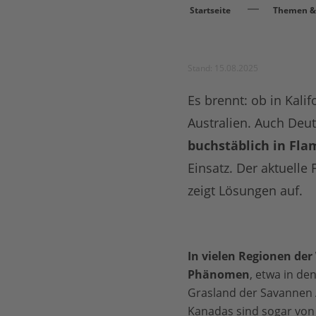
Startseite
Themen & 
Stand: 15.08.2025
Es brennt: ob in Kal
Australien. Auch Deu
buchstäblich in Fl
Einsatz. Der aktuell
zeigt Lösungen auf.
In vielen Regionen de
Phänomen
, etwa in de
Grasland der Savannen A
Kanadas sind sogar von