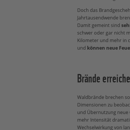
Doch das Brandgeschehen
Jahrtausendwende bre
Damit gemeint sind
seh
schwer oder gar nicht m
Kilometer und mehr in di
und
können neue Feuer
Brände erreich
Waldbrände brechen so 
Dimensionen zu beobach
und Übernutzung neue G
mehr Intensität dramati
Wechselwirkung von lang