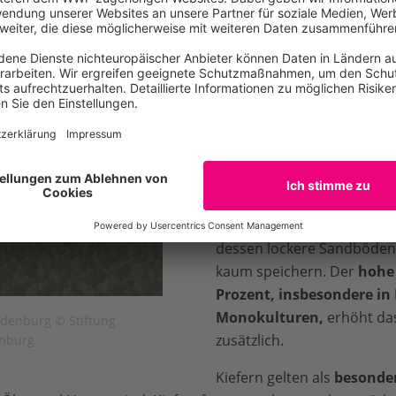
In Deutschland ist besond
Brandenburg
von Waldbrän
einem Schwerpunkt in de
südlich von Berlin
. Diese
Waldbrandgefährdung erklä
klimatischen Bedingungen u
Bewirtschaftung:
Brandenb
regenärmste Bundesland
dessen lockere Sandböden,
kaum speichern. Der
hohe 
Prozent, insbesondere in
Monokulturen,
erhöht da
denburg © Stiftung
zusätzlich.
enburg
Kiefern gelten als
besonder