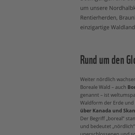
um unsere Nordhalbk
Rentierherden, Braun
einzigartige Waldland
Rund um den Gl
Weiter nördlich wachse
Boreale Wald – auch
Bor
genannt – ist weltumsp
Waldform der Erde und e
über Kanada und Skand
Der Begriff „boreal“ st
und bedeutet „nördlich“
unerschlossenen und sc