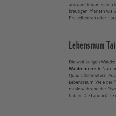
aus dem Boden ziehen k
t
krautigen Pflanzen wie
D
Preiselbeeren oder Hart
A
B
Lebensraum Tai
Die weitläufigen Waldk
Waldrentiere
, in Nord
Quadratkilometern. Au
Lebensraum. Viele der 
da sie während der Eisz
haben. Die Landbrücke 