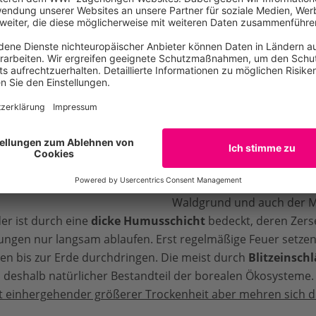
anada und
10 Prozent
verteilen sich auf Alaska, die baltisch
Sommer nur oberflächlich 
taaten, Skandinavien und Island.
allem
Flachwurzler wie F
ls einzigartiger Lebensraum gehören Boreale Wälder wie di
Dem flachen und dafür um
stliche sibirische Taiga oder der kanadische Boreale Wald z
Wurzelteppich der Sibiris
ogenannten „Global 200“, den
weltweit wichtigsten
bis 30 Zentimeter Bodent
koregionen der Erde
.
außerdem im Winter ihre 
oreale Wälder gelten als
wichtige CO2 Senke
. Das heißt, sie
Temperaturen von
minus 
n der Lage, große Mengen an Kohlenstoff zu speichern.
überleben.
egion in Jakutien © sergunt
Die schwer zersetzbaren N
bilden eine
beständige St
Waldgrund und auch der M
r ist durch eine
dicke Humusschicht
bedeckt, deren Zers
ungen nur langsam ablaufen. Erst regelmäßige Feuer setzen 
en bis zur Erde durchdringen. Die meist durch
Blitzeinsch
 deshalb natürlicher Bestandteil der borealen Ökosysteme
 einhergehender größerer Trockenheit aber mehren sich 