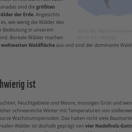
anadas sind die
größten
älder der Erde
. Angesichts
es, wie wenig die Wälder des
e Bedeutung in unserem
Karte der Vegetationszone
sind. Boreale Wälder machen
BY-SA 3.0 / Ökologix
er weltweiten Waldfläche
aus und sind der dominante Waldt
wierig ist
luchten, Feuchtgebiete und Moore, moosiges Grün und wenig
 bisher schneereiche Winter mit Temperaturen von stellenwe
kurze Wachstumsperioden. Das halten nicht viele Baumarte
realen Wälder ist deshalb geprägt von
vier Nadelholz-Gat