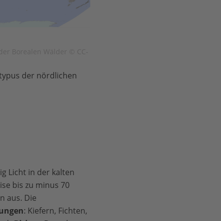
 der Borealen Wälder © CC-
ypus der nördlichen
 Licht in der kalten
ise bis zu minus 70
n aus. Die
tungen
: Kiefern, Fichten,