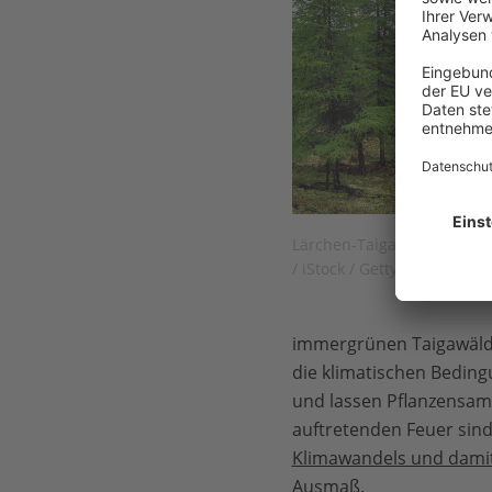
K
S
A
ö
s
Ö
B
i
Lärchen-Taiga in der Bergr
/ iStock / Getty Images
immergrünen Taigawälde
die klimatischen Beding
und lassen Pflanzensam
auftretenden Feuer sind
Klimawandels und damit
Ausmaß
.