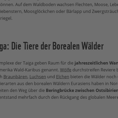
önnen. Auf dem Waldboden wachsen Flechten, Moose, Lebe
iefstehenden Sonne nutzen zu können.
 Siebenstern, Moosglöckchen oder Bärlapp und Zwergsträuch
ie extremen Bedingungen des kontinentalen Klimas südlich
riegel.
rktis führen außerdem zu einem
sehr langsamen Wachst
äume.
ga: Die Tiere der Borealen Wälder
omplexe der Taiga geben Raum für die
jahreszeitlichen Wa
amerika Wald-Karibus genannt.
Wölfe
durchstreifen Reviere 
ch
Braunbären
,
Luchsen
und
Elchen
bieten die Wälder noch
Tierarten aus den borealen Wäldern Eurasiens haben in Nor
eiten den Weg über die
Beringbrücke zwischen Ostsibirie
entstand mehrfach durch den Rückgang des globalen Meere