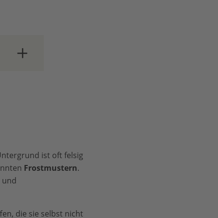
 aus
ehmen.
 und
orden
Untergrund ist oft felsig
en
annten
Frostmustern
.
e und
n
n, die sie selbst nicht
er