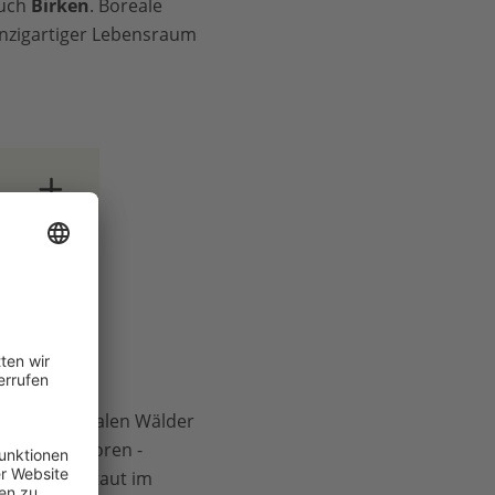
auch
Birken
. Boreale
inzigartiger Lebensraum
en
Europa
hreibt
ooren
eil der Borealen Wälder
hr über gefroren -
nt
in
boden
- und taut im