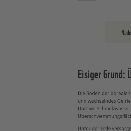
Nade
D
d
D
Eisiger Grund: 
z
D
i
A
Die Böden der borealen
E
und wechselndes Gefrie
N
Dort wo Schmelzwasser n
m
Überschwemmungsfläche
W
Unter der Erde versorg
T