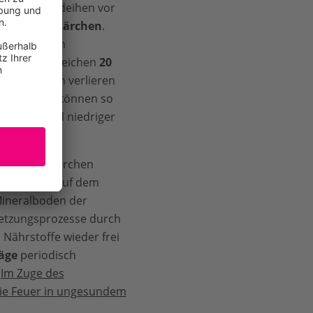
en
auf. Hier gedeihen vor
ichten und Lärchen
.
e
so dichteren
u den
chen Lärche reichen
20
iefe
. Lärchen verlieren
Nadeln und können so
 sind
50 Grad
und niedriger
adeln der Lärchen
reuschicht
auf dem
ineralboden der
etzungsprozesse durch
Nährstoffe wieder frei
läge
periodisch
.
Im Zuge des
die Feuer in ungesundem