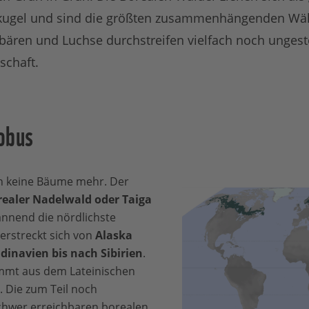
ugel und sind die größten zusammenhängenden Wäld
bären und Luchse durchstreifen vielfach noch ungestö
schaft.
obus
n keine Bäume mehr. Der
ealer Nadelwald oder Taiga
annend die nördlichste
rstreckt sich von
Alaska
inavien bis nach Sibirien
.
ammt aus dem Lateinischen
. Die zum Teil noch
hwer erreichbaren borealen