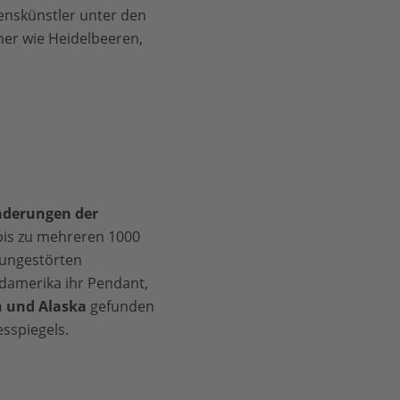
nskünstler unter den
er wie Heidelbeeren,
 der
um
der
nderungen der
bis zu mehreren 1000
 ungestörten
damerika ihr Pendant,
n und Alaska
gefunden
sspiegels.