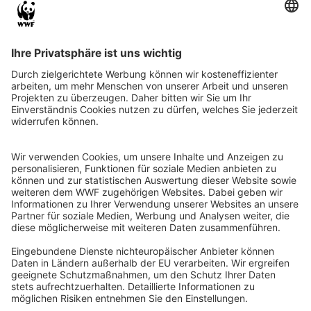
QR-CODE FÜR BANKING-APP
WWF Deutschland
Reinhardtstr. 18
10117 Berlin
Tel.: 030-311 777 700
Ihre Spende kann steuerlich geltend gemacht werden
Registriert als Stiftung WWF Deutschland, Senatsverwaltung für
Justiz Berlin, Az: 3416/976/2
Umsatzsteuer-Identifikationsnummer: DE 114236103
Freistellungsbescheid: Als gemeinnützige Körperschaft befreit
von der Körperschaftssteuer gem. §5 I 9 KStg. unter der
Steuernummer 27/641/09321
© WWF Deutschland 2026