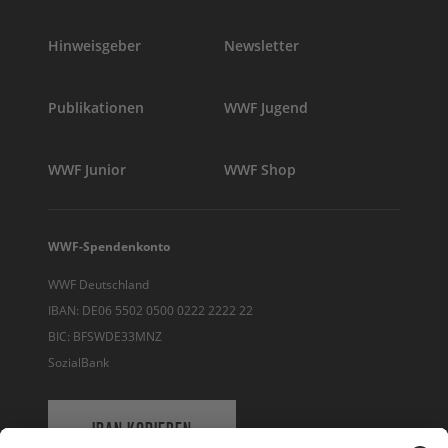
Hinweisgeber
Newsletter
Publikationen
WWF Jugend
WWF Junior
WWF Shop
WWF-Spendenkonto
WWF Deutschland
IBAN: DE06 5502 0500 0222 2222 22
BIC: BFSWDE33MNZ
SozialBank
IBAN KOPIEREN