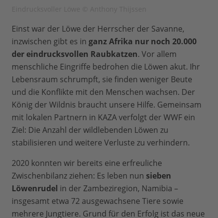
Eindrucksvoller Löwe © Anthony Thijssen
Einst war der Löwe der Herrscher der Savanne,
inzwischen gibt es in
ganz Afrika nur noch 20.000
der eindrucksvollen Raubkatzen
. Vor allem
menschliche Eingriffe bedrohen die Löwen akut. Ihr
Lebensraum schrumpft, sie finden weniger Beute
und die Konflikte mit den Menschen wachsen. Der
König der Wildnis braucht unsere Hilfe. Gemeinsam
mit lokalen Partnern in KAZA verfolgt der WWF ein
Ziel: Die Anzahl der wildlebenden Löwen zu
stabilisieren und weitere Verluste zu verhindern.
2020 konnten wir bereits eine erfreuliche
Zwischenbilanz ziehen: Es leben nun
sieben
Löwenrudel
in der Zambeziregion, Namibia –
insgesamt etwa 72 ausgewachsene Tiere sowie
mehrere Jungtiere. Grund für den Erfolg ist das neue