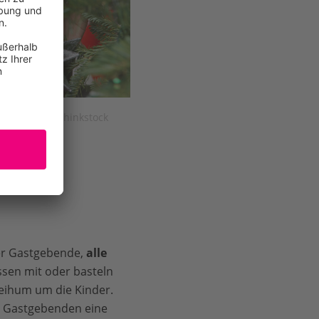
ekoriert © Thinkstock
der Gastgebende,
alle
ssen mit oder basteln
eihum um die Kinder.
ie Gastgebenden eine