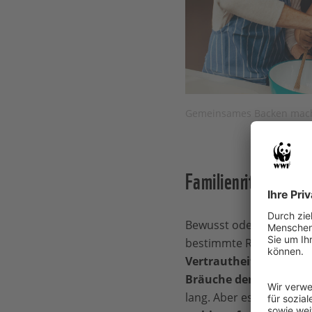
Gemeinsames Backen mach
Familienrituale
Bewusst oder unbewusst
bestimmte Rituale rund 
Vertrautheit und Siche
Bräuche der Kindheit
e
lang. Aber es ist auch gu