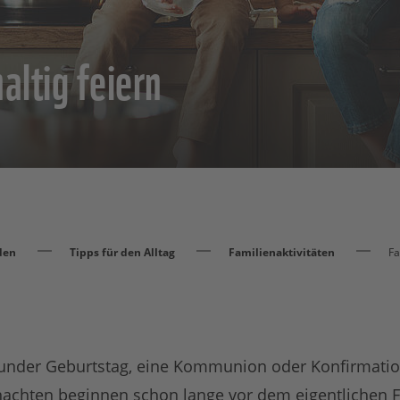
altig feiern
den
Tipps für den Alltag
Familienaktivitäten
Fa
runder Geburtstag, eine Kommunion oder Konfirmation
chten beginnen schon lange vor dem eigentlichen Fe