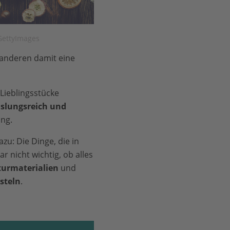
GettyImages
 anderen damit eine
Lieblingsstücke
slungsreich und
ng.
azu: Die Dinge, die in
r nicht wichtig, ob alles
turmaterialien
und
steln
.