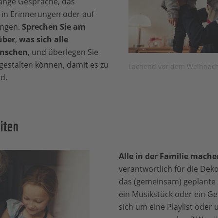
lange Gespräche, das
in Erinnerungen oder auf
ngen.
Sprechen Sie am
über
,
was sich alle
ünschen
, und überlegen Sie
gestalten können, damit es zu
Lachend vor dem Weihnac
d.
iten
Alle in der Familie mache
verantwortlich für die Dek
das (gemeinsam) geplante 
ein Musikstück oder ein G
sich um eine Playlist oder u