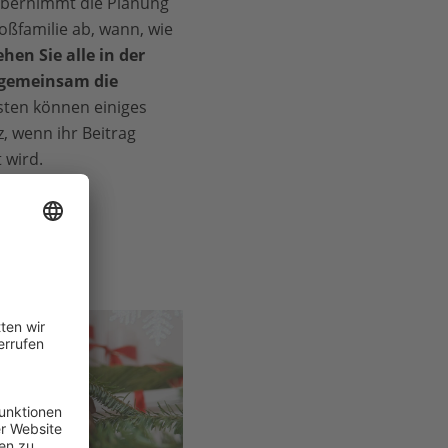
bernimmt die Planung
oßfamilie ab, wann, wie
ehen Sie alle in der
 gemeinsam die
nsten können einiges
, wenn ihr Beitrag
 wird.