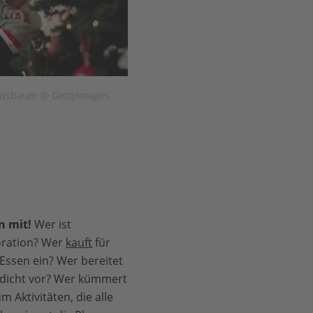
htsbaum © GettyImages
n mit!
Wer ist
oration? Wer
kauft
für
Essen ein? Wer bereitet
edicht vor? Wer kümmert
m Aktivitäten, die alle