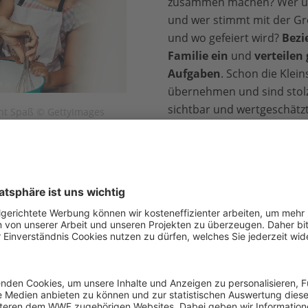
zusammen machen? Wer ü
und wer stimmt mit der Gr
und wo gefeiert wird?
Bezi
Familie ein
und
verteilen
Aufgaben
. Schon die Klei
übernehmen und sind stolz
sichtbar und wertgeschätzt
t Spaß © GettyImages
 entstehen in jeder Familie
um die Feste. Das gibt
rheit
und an
die schönen
rinnern wir uns oft ein Leben
t, Rituale
immer mal wieder