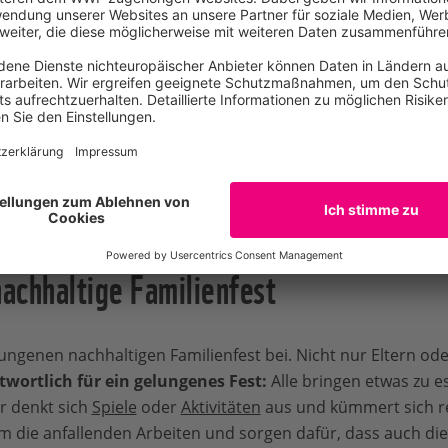
n und brauchen wir das
nen wir bestimmte Dinge an
bensstil anpassen? Was muss
r wo können und wollen wir
Der Weihnachtsbaum wird d
Photos
nachhaltige Familienfest
lungenen nachhaltigen Familienfest bei. Nicht nur Eltern o
wortlich für ein gelungenes Fest:
Alle bringen etwas zu e
:r denkt sich
Spiele
oder
Aktivitäten
aus und kümmert sich r
m die anfallenden Arbeiten und sorgen dafür, dass auch d