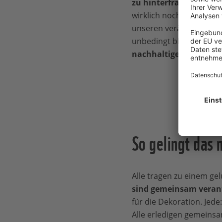
zu hinterfragen
: Wolle
wirklich noch oder kön
unseren veränderten Le
unbedingt bleiben, abe
nachhaltiger feiern
?
So gelingt das 
Alle tragen zu einem ge
sind gemeinsam verant
für die Dekoration. Jede
Alle erledigen gemeinsa