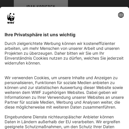
IBAN KOPIEREN
QR-CODE FÜR BANKING-APP
WWF Deutschland
Reinhardtstr. 18
10117 Berlin
Tel.: 030-311 777 700
Ihre Spende kann steuerlich geltend gemacht werden
Registriert als Stiftung WWF Deutschland, Senatsverwaltung für
Justiz Berlin, Az: 3416/976/2
Umsatzsteuer-Identifikationsnummer: DE 114236103
Freistellungsbescheid: Als gemeinnützige Körperschaft befreit
von der Körperschaftssteuer gem. §5 I 9 KStg. unter der