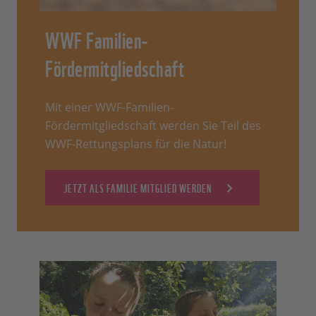
WWF Familien-
Fördermitgliedschaft
Mit einer WWF-Familien-
Fördermitgliedschaft werden Sie Teil des
WWF-Rettungsplans für die Natur!
JETZT ALS FAMILIE MITGLIED WERDEN