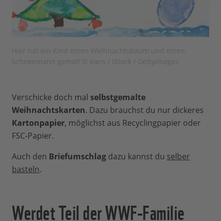
Hier hat ein Kind einen Weihnachtsbaum und einen
Schneemann gemalt © eans / iStock / GettyImages
Verschicke doch mal
selbstgemalte
Weihnachtskarten
. Dazu brauchst du nur dickeres
Kartonpapier
, möglichst aus Recyclingpapier oder
FSC-Papier.
Auch den
Briefumschlag
dazu kannst du
selber
basteln
.
Werdet Teil der WWF-Familie