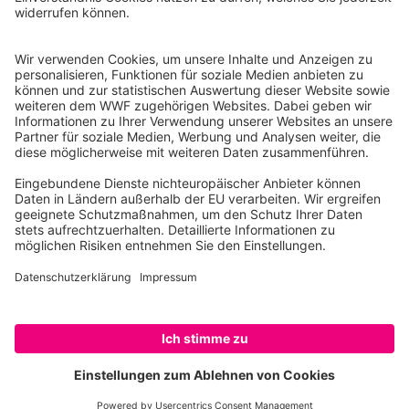
10117 Berlin
Tel.: 030-311 777 700
Ihre Spende kann steuerlich geltend gemacht werden
Registriert als Stiftung WWF Deutschland, Senatsverwaltung für
Justiz Berlin, Az: 3416/976/2
Umsatzsteuer-Identifikationsnummer: DE 114236103
Freistellungsbescheid: Als gemeinnützige Körperschaft befreit
von der Körperschaftssteuer gem. §5 I 9 KStg. unter der
Steuernummer 27/641/09321
© WWF Deutschland 2026
SPENDEN