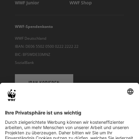
WWF Junior
WWF Shop
WWF-Spendenkonto
WWF Deutschland
IBAN: DE06 5502 0500 0222 2222 22
BIC: BFSWDE33MNZ
SozialBank
IBAN KOPIEREN
QR-CODE FÜR BANKING-APP
WWF Deutschland
Reinhardtstr. 18