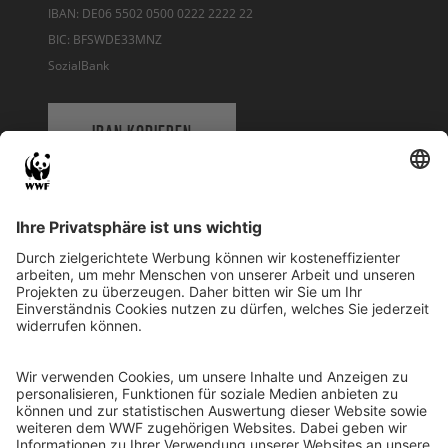
IBAN: DE06 5502 0500 0222 2222 22
BIC: BFSWDE33MNZ
SozialBank
IBAN KOPIEREN
QR-CODE FÜR BANKING-APP
WWF Deutschland
Reinhardtstr. 18
10117 Berlin
Tel.: 030-311 777 700
Ihre Spende kann steuerlich geltend gemacht werden
Registriert als Stiftung WWF Deutschland, Senatsverwaltung für