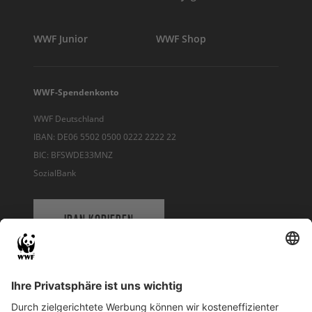
WWF Junior
WWF Shop
WWF-Spendenkonto
WWF Deutschland
IBAN: DE06 5502 0500 0222 2222 22
BIC: BFSWDE33MNZ
SozialBank
IBAN KOPIEREN
QR-CODE FÜR BANKING-APP