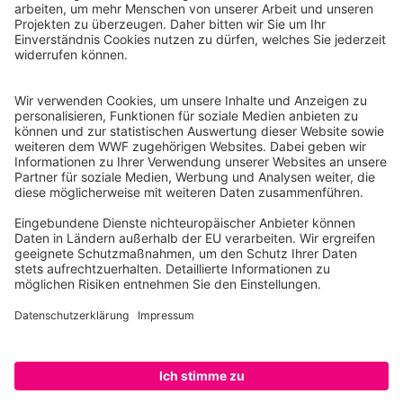
WWF Deutschland
Reinhardtstr. 18
10117 Berlin
Tel.: 030-311 777 700
Ihre Spende kann steuerlich geltend gemacht werden
Registriert als Stiftung WWF Deutschland, Senatsverwaltung für
Justiz Berlin, Az: 3416/976/2
Umsatzsteuer-Identifikationsnummer: DE 114236103
Freistellungsbescheid: Als gemeinnützige Körperschaft befreit
von der Körperschaftssteuer gem. §5 I 9 KStg. unter der
Steuernummer 27/641/09321
© WWF Deutschland 2026