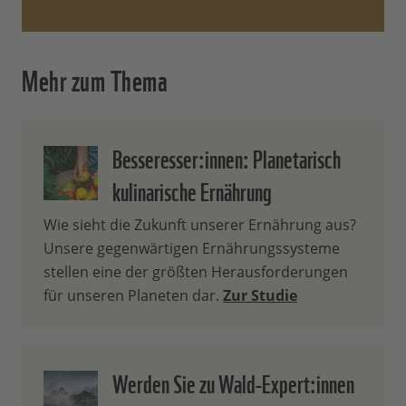
gesamten Lieferkette einfordern.
Um ihre
menschenrechtliche
Sorgfaltspflicht
zu erfüllen,
Mehr zum Thema
sollten Unternehmen außerdem
prüfen, ob sie von bereits
etablierten
Risikomanagementmechanisme
Besseresser:innen: Planetarisch
n lernen und so Synergien
kulinarische Ernährung
erzeugen können.
Sollte ein Unternehmen
Wie sieht die Zukunft unserer Ernährung aus?
Risikorohstoffe
durch andere
Unsere gegenwärtigen Ernährungssysteme
Rohstoffe ersetzen, müssen
stellen eine der größten Herausforderungen
diese ebenfalls nachhaltig und
für unseren Planeten dar.
Zur Studie
ihre Herkunft bekannt sein,
damit aktuelle Probleme nicht
auf andere Regionen verlagert
Werden Sie zu Wald-Expert:innen
werden.