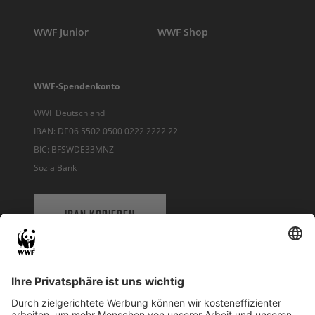
WWF Junior
WWF Shop
WWF-Spendenkonto
WWF Deutschland
IBAN: DE06 5502 0500 0222 2222 22
BIC: BFSWDE33MNZ
SozialBank
IBAN KOPIEREN
QR-CODE FÜR BANKING-APP