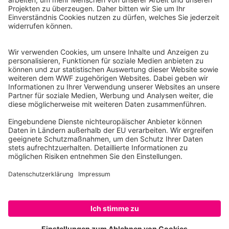
WWF Deutschland
Reinhardtstr. 18
10117 Berlin
Tel.: 030-311 777 700
Ihre Spende kann steuerlich geltend gemacht werden
Registriert als Stiftung WWF Deutschland, Senatsverwaltung für
Justiz Berlin, Az: 3416/976/2
Umsatzsteuer-Identifikationsnummer: DE 114236103
Freistellungsbescheid: Als gemeinnützige Körperschaft befreit
von der Körperschaftssteuer gem. §5 I 9 KStg. unter der
Steuernummer 27/641/09321
© WWF Deutschland 2026