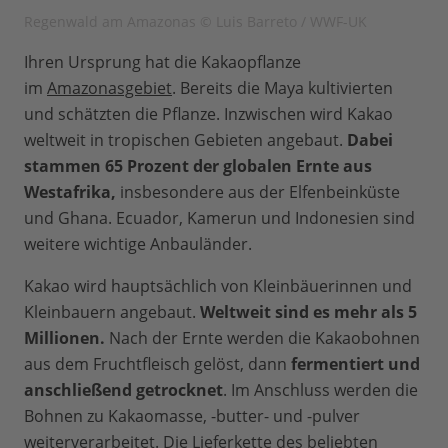
Regenwald am Amazonas © Luis Barreto / WWF-UK
Ihren Ursprung hat die Kakaopflanze
im
Amazonasgebiet
. Bereits die Maya kultivierten
und schätzten die Pflanze. Inzwischen wird Kakao
weltweit in tropischen Gebieten angebaut.
Dabei
stammen 65 Prozent der globalen Ernte aus
Westafrika,
insbesondere aus der Elfenbeinküste
und Ghana. Ecuador, Kamerun und Indonesien sind
weitere wichtige Anbauländer.
Kakao wird hauptsächlich von Kleinbäuerinnen und
Kleinbauern angebaut.
Weltweit sind es mehr als 5
Millionen.
Nach der Ernte werden die Kakaobohnen
aus dem Fruchtfleisch gelöst, dann
fermentiert und
anschließend getrocknet
. Im Anschluss werden die
Bohnen zu Kakaomasse, -butter- und -pulver
weiterverarbeitet. Die Lieferkette des beliebten