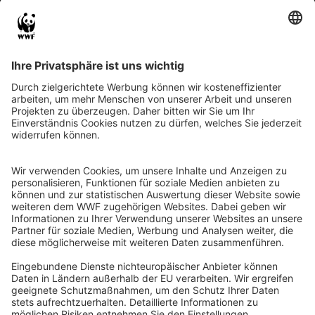
QR-CODE FÜR BANKING-APP
WWF Deutschland
Reinhardtstr. 18
10117 Berlin
Tel.: 030-311 777 700
Ihre Spende kann steuerlich geltend gemacht werden
Registriert als Stiftung WWF Deutschland, Senatsverwaltung für
Justiz Berlin, Az: 3416/976/2
Umsatzsteuer-Identifikationsnummer: DE 114236103
Freistellungsbescheid: Als gemeinnützige Körperschaft befreit
von der Körperschaftssteuer gem. §5 I 9 KStg. unter der
Steuernummer 27/641/09321