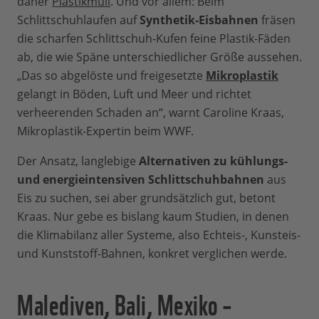
daher
Plastikmüll
. Und vor allem: Beim
Schlittschuhlaufen auf
Synthetik-Eisbahnen
fräsen
die scharfen Schlittschuh-Kufen feine Plastik-Fäden
ab, die wie Späne unterschiedlicher Größe aussehen.
„Das so abgelöste und freigesetzte
Mikroplastik
gelangt in Böden, Luft und Meer und richtet
verheerenden Schaden an“, warnt Caroline Kraas,
Mikroplastik-Expertin beim WWF.
Der Ansatz, langlebige
Alternativen zu kühlungs-
und energieintensiven Schlittschuhbahnen
aus
Eis zu suchen, sei aber grundsätzlich gut, betont
Kraas. Nur gebe es bislang kaum Studien, in denen
die Klimabilanz aller Systeme, also Echteis-, Kunsteis-
und Kunststoff-Bahnen, konkret verglichen werde.
Malediven, Bali, Mexiko –