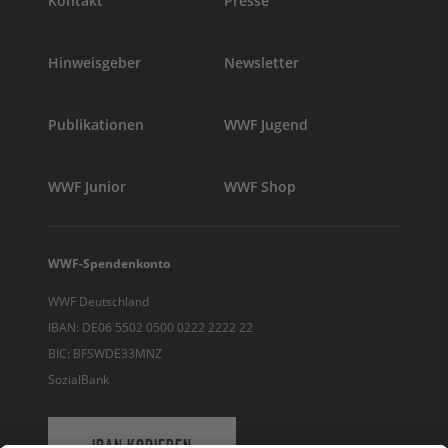
Kontakt
Presse
Hinweisgeber
Newsletter
Publikationen
WWF Jugend
WWF Junior
WWF Shop
WWF-Spendenkonto
WWF Deutschland
IBAN: DE06 5502 0500 0222 2222 22
BIC: BFSWDE33MNZ
SozialBank
IBAN KOPIEREN