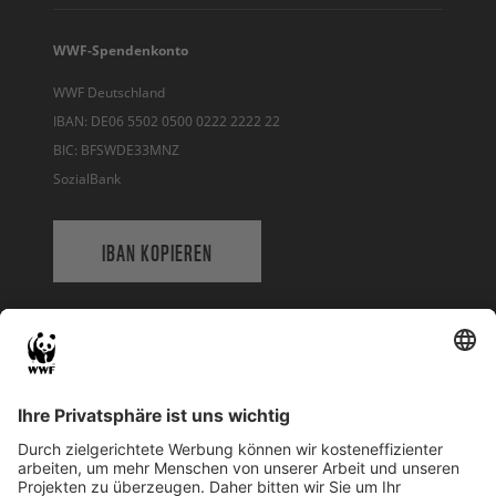
WWF-Spendenkonto
WWF Deutschland
IBAN: DE06 5502 0500 0222 2222 22
BIC: BFSWDE33MNZ
SozialBank
IBAN KOPIEREN
QR-CODE FÜR BANKING-APP
WWF Deutschland
Reinhardtstr. 18
10117 Berlin