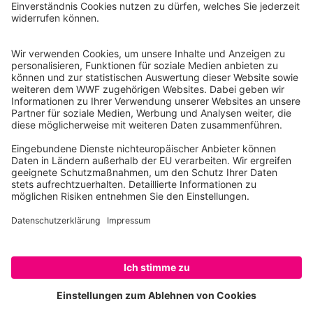
Tel.: 030-311 777 700
Ihre Spende kann steuerlich geltend gemacht werden
Registriert als Stiftung WWF Deutschland, Senatsverwaltung für
Justiz Berlin, Az: 3416/976/2
Umsatzsteuer-Identifikationsnummer: DE 114236103
Freistellungsbescheid: Als gemeinnützige Körperschaft befreit
von der Körperschaftssteuer gem. §5 I 9 KStg. unter der
Steuernummer 27/641/09321
© WWF Deutschland 2026