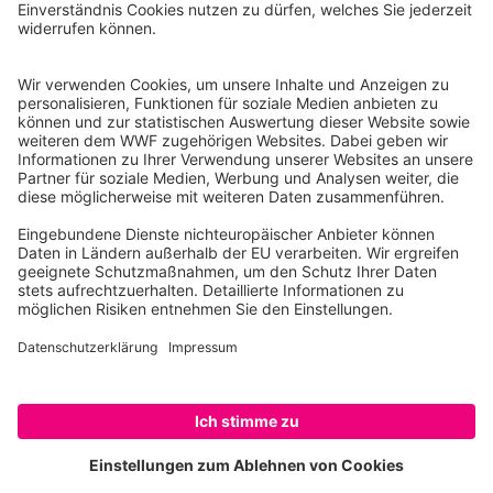
Tel.: 030-311 777 700
Ihre Spende kann steuerlich geltend gemacht werden
Registriert als Stiftung WWF Deutschland, Senatsverwaltung für
Justiz Berlin, Az: 3416/976/2
Umsatzsteuer-Identifikationsnummer: DE 114236103
Freistellungsbescheid: Als gemeinnützige Körperschaft befreit
von der Körperschaftssteuer gem. §5 I 9 KStg. unter der
Steuernummer 27/641/09321
© WWF Deutschland 2026