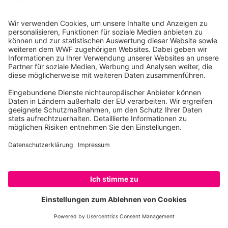
Waldzerstörung
Ein neuer WWF-Report zeigt: Die EU ist für 16
Prozent der globalen Tropenwaldabholzung
und Naturzerstörung verantwortlich und
überholt damit sogar Indien mit neun und die
USA mit sieben Prozent.
Mehr erfahren
Der WWF und ein EU- Gesetz zum
Stopp des EU-Beitrags zur globalen
Entwaldung.
Die Politik schafft starke Rechtsgrundlagen,
um die Auswirkungen des Konsums in der
SPENDEN
Europäischen Union auf die Wälder der Welt