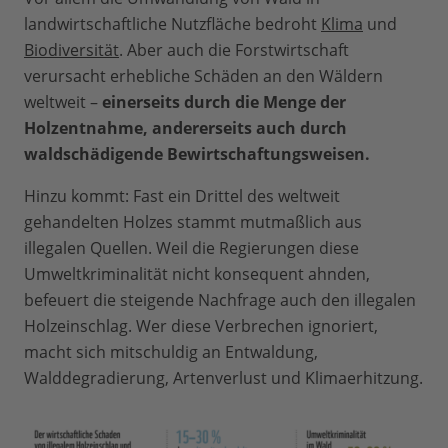
Plantagen werden heute üblicherweise
Baumartenzusammensetzung im
landwirtschaftliche Nutzfläche bedroht
Klima
und
als eine Unterkategorie von gepflanzten
Vergleich zu Primärwäldern auf als
Biodiversität
. Aber auch die Forstwirtschaft
Wäldern angesehen.
intensiv bewirtschaftete Sekundärwälder.
verursacht erhebliche Schäden an den Wäldern
weltweit –
einerseits durch die Menge der
Holzentnahme, andererseits auch durch
waldschädigende Bewirtschaftungsweisen.
Hinzu kommt: Fast ein Drittel des weltweit
gehandelten Holzes stammt mutmaßlich aus
illegalen Quellen. Weil die Regierungen diese
Umweltkriminalität nicht konsequent ahnden,
befeuert die steigende Nachfrage auch den illegalen
Holzeinschlag. Wer diese Verbrechen ignoriert,
macht sich mitschuldig an Entwaldung,
Walddegradierung, Artenverlust und Klimaerhitzung.