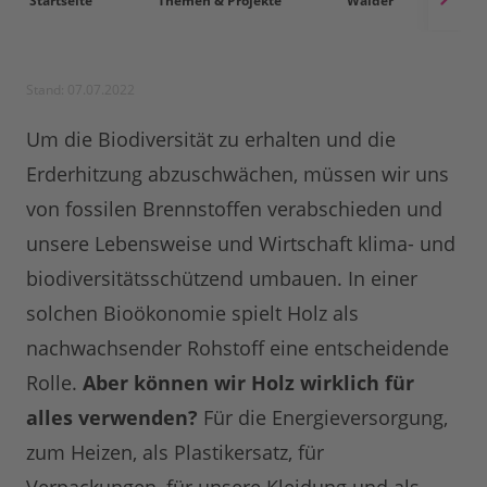
Startseite
Themen & Projekte
Wälder
Ver
Stand: 07.07.2022
Um die Biodiversität zu erhalten und die
Erderhitzung abzuschwächen, müssen wir uns
von fossilen Brennstoffen verabschieden und
unsere Lebensweise und Wirtschaft klima- und
biodiversitätsschützend umbauen. In einer
solchen Bioökonomie spielt Holz als
nachwachsender Rohstoff eine entscheidende
Rolle.
Aber können wir Holz wirklich für
alles verwenden?
Für die Energieversorgung,
zum Heizen, als Plastikersatz, für