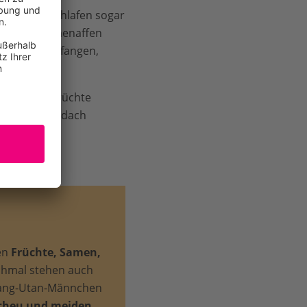
ingen. Sie schlafen sogar
ndere Menschenaffen
r zum Fische fangen,
 indem sie Früchte
n ins Kronendach
sen
Früchte, Samen,
chmal stehen auch
rang-Utan-Männchen
scheu und meiden