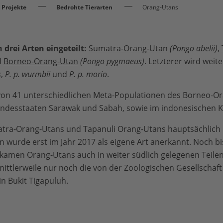
Projekte
Bedrohte Tierarten
Orang-Utans
drei Arten eingeteilt:
Sumatra-Orang-Utan
(Pongo abelii)
,
d
Borneo-Orang-Utan
(Pongo pygmaeus)
. Letzterer wird weit
s
,
P. p. wurmbii
und
P. p. morio
.
von 41 unterschiedlichen Meta-Populationen des Borneo-Or
ndesstaaten Sarawak und Sabah, sowie im indonesischen K
tra-Orang-Utans und Tapanuli Orang-Utans hauptsächlich i
wurde erst im Jahr 2017 als eigene Art anerkannt. Noch bis 
 kamen Orang-Utans auch in weiter südlich gelegenen Teilen
mittlerweile nur noch die von der Zoologischen Gesellschaft
n Bukit Tigapuluh.