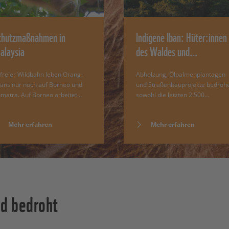
chutzmaßnahmen in
Indigene Iban: Hüter:innen
alaysia
des Waldes und…
 freier Wildbahn leben Orang-
Abholzung, Ölpalmenplantagen
ans nur noch auf Borneo und
und Straßenbauprojekte bedroh
matra. Auf Borneo arbeitet…
sowohl die letzten 2.500…
Mehr erfahren
Mehr erfahren
nd bedroht