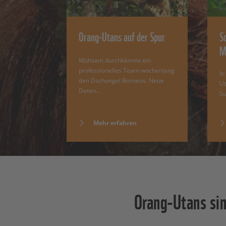
Orang-Utans auf der Spur
S
M
Mühsam durchkämmt ein
professionelles Team wochenlang
In
den Dschungel Borneos. Neue
Ut
Daten…
Su
Mehr erfahren
Orang-Utans si