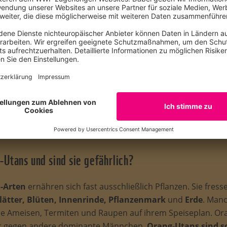
nzelgänger
, die die meiste Zeit des Tages auf Bäumen verbr
n sich hierfür jeden Abend ein neues
Nest
. Ebenso wie a
Werkzeuge
: Äste nutzen sie zur Verteidigung oder als Spee
eine Art Handschuh beim Öffnen stacheliger Früchte.
ine wichtige Rolle im Ökosystem Wald:
Sie verjüngen ihn,
n verteilen und beim Hangeln von Ast zu Ast Lichtschneise
-Utans und sind sie gefährlich?
-Arten
ernähren sich fast ausschließlich Pflanzen. Sie fres
lätter, Blüten, Innenrinde, Pflanzenmark
und
Erde
. Man
e Ameisen, Termiten und Raupen auf ihrem Speiseplan. O
ier gegen andere dominante Männchen.
Orang-Utans sind 