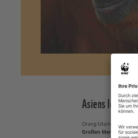
Asiens letzte 
Orang-Utans sind die
gr
Großen Menschenaffen