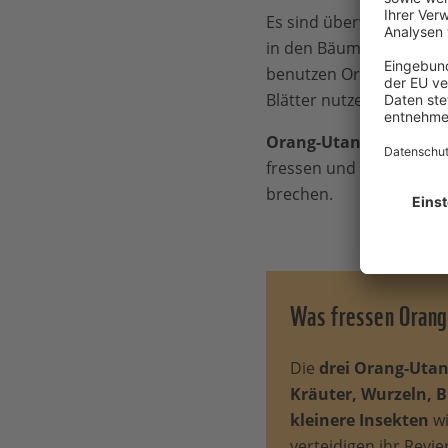
Es sind überwiegend
Ei
in den Bäumen und baue
benutzen Orang-Utans
Blätter nutzen sie wie 
Orang-Utans spielen e
fressen und deren Same
brechen.
Was fressen Orang
Die
drei Orang-Utan
Kräuter, Wurzeln, B
kleinere Insekten
wi
verteidigen ihr Rev