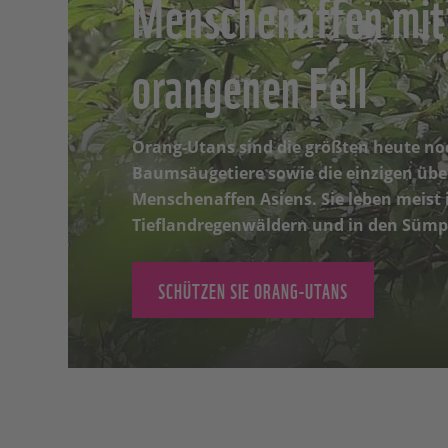
Menschenaffen mit
orangenen Fell
Orang-Utans sind die größten heute n
Baumsäugetiere sowie die einzigen üb
Menschenaffen Asiens. Sie leben meist 
Tieflandregenwäldern und in den Sümpf
SCHÜTZEN SIE ORANG-UTANS