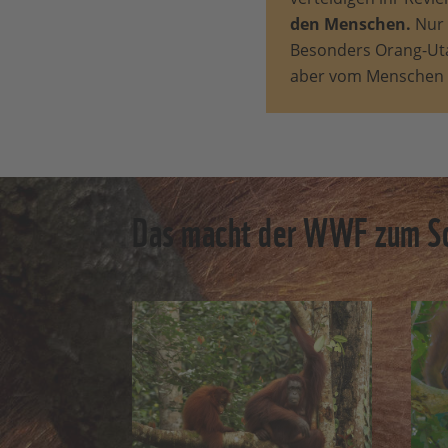
den Menschen.
Nur 
Besonders Orang-Uta
aber vom Menschen f
Das macht der WWF zum Sc