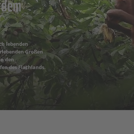
 dem
och lebenden
erlebenden Großen
in den
en des Flachlands.