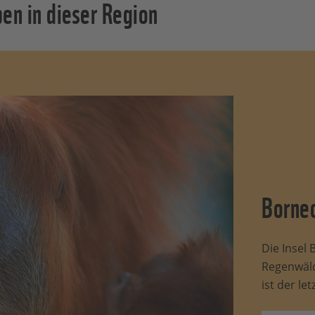
en in dieser Region
Borne
Die Insel
Regenwäl
ist der le