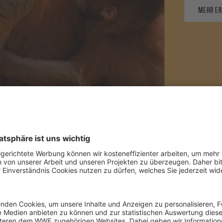
MEHR E
Menschenaffen
ößten heute noch lebenden Baumsäugetiere
sowie die
e
 Asiens
.