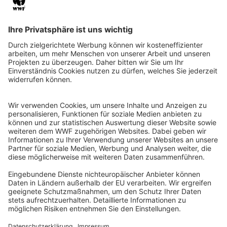
QR-CODE FÜR BANKING-APP
WWF Deutschland
Reinhardtstr. 18
10117 Berlin
Tel.: 030-311 777 700
Ihre Spende kann steuerlich geltend gemacht werden
Registriert als Stiftung WWF Deutschland, Senatsverwaltung für
Justiz Berlin, Az: 3416/976/2
Umsatzsteuer-Identifikationsnummer: DE 114236103
Freistellungsbescheid: Als gemeinnützige Körperschaft befreit
von der Körperschaftssteuer gem. §5 I 9 KStg. unter der
Steuernummer 27/641/09321
© WWF Deutschland 2026