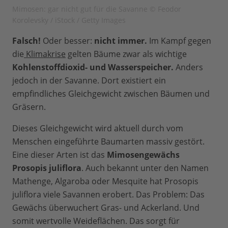
Mimosen: gar nicht gut für die Savanne © Feodor
Korolevsky / iStock / Getty Images
Falsch!
Oder besser:
nicht immer.
Im Kampf gegen
die
Klimakrise
gelten Bäume zwar als wichtige
Kohlenstoffdioxid- und Wasserspeicher.
Anders
jedoch in der Savanne. Dort existiert ein
empfindliches Gleichgewicht zwischen Bäumen und
Gräsern.
Dieses Gleichgewicht wird aktuell durch vom
Menschen eingeführte Baumarten massiv gestört.
Eine dieser Arten ist das
Mimosengewächs
Prosopis juliflora
. Auch bekannt unter den Namen
Mathenge, Algaroba oder Mesquite hat Prosopis
juliflora viele Savannen erobert. Das Problem: Das
Gewächs überwuchert Gras- und Ackerland. Und
somit wertvolle Weideflächen. Das sorgt für