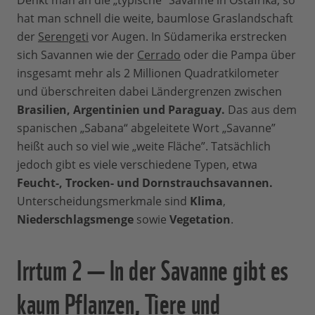
Denkt man an die
„typische“ Savanne in Ostafrika, so
hat man schnell die weite, baumlose Graslandschaft
der
Serengeti
vor Augen. In Südamerika erstrecken
sich Savannen wie der
Cerrado
oder die Pampa über
insgesamt mehr als 2 Millionen Quadratkilometer
und überschreiten dabei Ländergrenzen zwischen
Brasilien, Argentinien und Paraguay.
Das aus dem
spanischen „Sabana“ abgeleitete Wort „Savanne”
heißt auch so viel wie „weite Fläche”.
Tatsächlich
jedoch gibt es viele verschiedene Typen, etwa
Feucht-, Trocken- und Dornstrauchsavannen.
Unterscheidungsmerkmale sind
Klima
,
Niederschlagsmenge
sowie
Vegetation
.
Irrtum 2 — In der Savanne gibt es
kaum Pflanzen, Tiere und