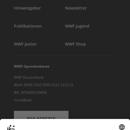
Hinweisgeber
Newsletter
Publikationen
WWF Jugend
WWF Junior
WWF Shop
WWF-Spendenkonto
WWF Deutschland
IBAN: DE06 5502 0500 0222 2222 22
BIC: BFSWDE33MNZ
SozialBank
IBAN KOPIEREN