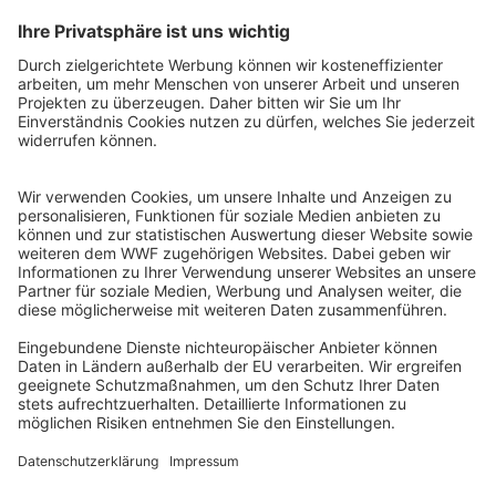
QR-CODE FÜR BANKING-APP
WWF Deutschland
Reinhardtstr. 18
10117 Berlin
Tel.: 030-311 777 700
Ihre Spende kann steuerlich geltend gemacht werden
Registriert als Stiftung WWF Deutschland, Senatsverwaltung für
Justiz Berlin, Az: 3416/976/2
Umsatzsteuer-Identifikationsnummer: DE 114236103
Freistellungsbescheid: Als gemeinnützige Körperschaft befreit
von der Körperschaftssteuer gem. §5 I 9 KStg. unter der
Steuernummer 27/641/09321
© WWF Deutschland 2026