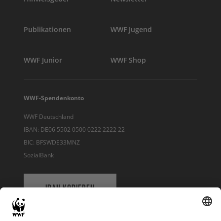
Publikationen
WWF Jugend
WWF Junior
WWF Shop
WWF-Spendenkonto
WWF Deutschland
IBAN: DE06 5502 0500 0222 2222 22
BIC: BFSWDE33MNZ
SozialBank
IBAN KOPIEREN