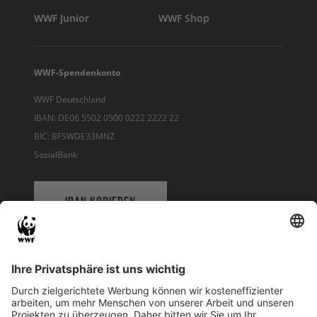
WWF Junior
WWF Shop
WWF-Spendenkonto
WWF Deutschland
IBAN: DE06 5502 0500 0222 2222 22
BIC: BFSWDE33MNZ
SozialBank
IBAN KOPIEREN
QR-CODE FÜR BANKING-APP
WWF Deutschland