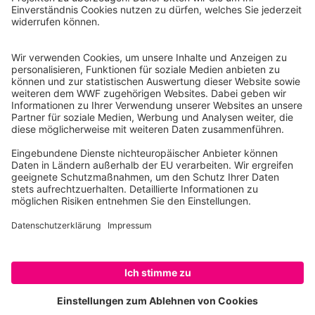
Reinhardtstr. 18
10117 Berlin
Tel.: 030-311 777 700
Ihre Spende kann steuerlich geltend gemacht werden
Registriert als Stiftung WWF Deutschland, Senatsverwaltung für
Justiz Berlin, Az: 3416/976/2
Umsatzsteuer-Identifikationsnummer: DE 114236103
Freistellungsbescheid: Als gemeinnützige Körperschaft befreit
von der Körperschaftssteuer gem. §5 I 9 KStg. unter der
Steuernummer 27/641/09321
© WWF Deutschland 2026