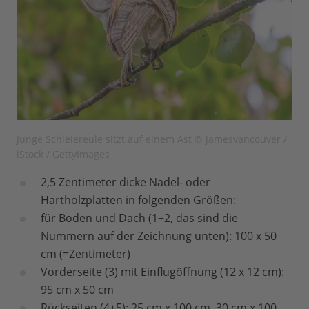
Junge Schleiereule sitzt auf einem Ast © jamesvancouver /
iStock / GettyImages
2,5 Zentimeter dicke Nadel- oder
Hartholzplatten in folgenden Größen:
für Boden und Dach (1+2, das sind die
Nummern auf der Zeichnung unten): 100 x 50
cm (=Zentimeter)
Vorderseite (3) mit Einflugöffnung (12 x 12 cm):
95 cm x 50 cm
Rückseiten (4+5): 25 cm x 100 cm, 30 cm x 100