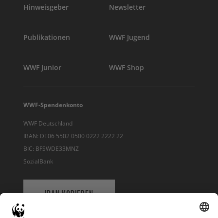
Hinweisgeber
Newsletter
Publikationen
WWF Jugend
WWF Junior
WWF Shop
WWF-Spendenkonto
WWF Deutschland
IBAN: DE06 5502 0500 0222 2222 22
BIC: BFSWDE33MNZ
SozialBank
IBAN KOPIEREN