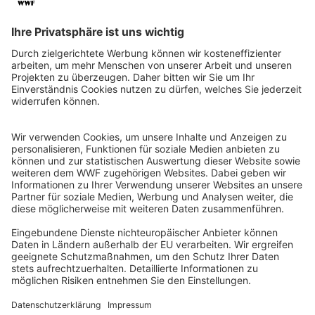
QR-CODE FÜR BANKING-APP
WWF Deutschland
Reinhardtstr. 18
10117 Berlin
Tel.: 030-311 777 700
Ihre Spende kann steuerlich geltend gemacht werden
Registriert als Stiftung WWF Deutschland, Senatsverwaltung für
Justiz Berlin, Az: 3416/976/2
Umsatzsteuer-Identifikationsnummer: DE 114236103
Freistellungsbescheid: Als gemeinnützige Körperschaft befreit
von der Körperschaftssteuer gem. §5 I 9 KStg. unter der
Steuernummer 27/641/09321
© WWF Deutschland 2026