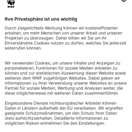
QR-CODE FÜR BANKING-APP
WWF Deutschland
Reinhardtstr. 18
10117 Berlin
Tel.: 030-311 777 700
Ihre Spende kann steuerlich geltend gemacht werden
Registriert als Stiftung WWF Deutschland, Senatsverwaltung für
Justiz Berlin, Az: 3416/976/2
Umsatzsteuer-Identifikationsnummer: DE 114236103
Freistellungsbescheid: Als gemeinnützige Körperschaft befreit
von der Körperschaftssteuer gem. §5 I 9 KStg. unter der
Steuernummer 27/641/09321
© WWF Deutschland 2026