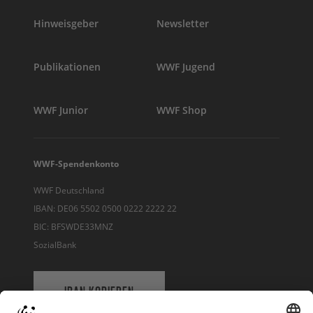
Hinweisgeber
Newsletter
Publikationen
WWF Jugend
WWF Junior
WWF Shop
WWF-Spendenkonto
WWF Deutschland
IBAN: DE06 5502 0500 0222 2222 22
BIC: BFSWDE33MNZ
SozialBank
IBAN KOPIEREN