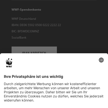
WWF-Spendenkonto
WWF Deutschland
IBAN: DE06 5502 0500 0222 2222 22
BIC: BFSWDE33MNZ
SozialBank
IBAN KOPIEREN
QR-CODE FÜR BANKING-APP
WWF Deutschland
Reinhardtstr. 18
10117 Berlin