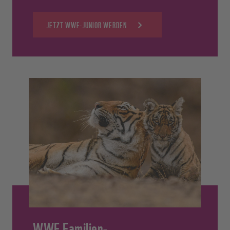
JETZT WWF-JUNIOR WERDEN
WWF Familien-