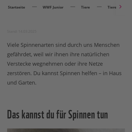
Startseite
WWF Junior
Tiere
Tieren helfen
Stand: 14.03.2025
Viele Spinnenarten sind durch uns Menschen
gefährdet, weil wir ihnen ihre natürlichen
Verstecke wegnehmen oder ihre Netze
zerstören. Du kannst Spinnen helfen – in Haus
und Garten.
Das kannst du für Spinnen tun