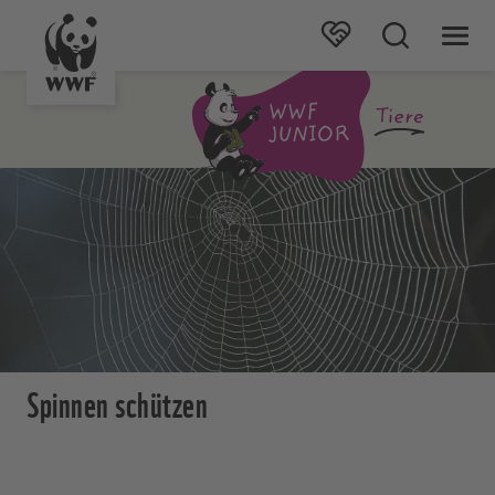
Spinnen schützen