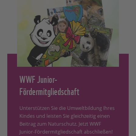
WWF Junior-
Fördermitgliedschaft
Unterstützen Sie die Umweltbildung Ihres
Kindes und leisten Sie gleichzeitig einen
Beitrag zum Naturschutz. Jetzt WWF
Junior-Fördermitgliedschaft abschließen!