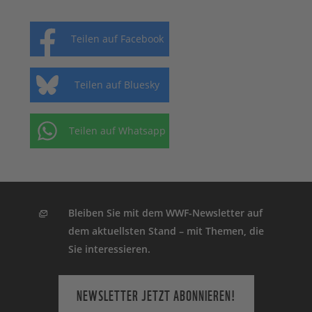
Teilen auf Facebook
Teilen auf Bluesky
Teilen auf Whatsapp
Bleiben Sie mit dem WWF-Newsletter auf
dem aktuellsten Stand – mit Themen, die
Sie interessieren.
NEWSLETTER JETZT ABONNIEREN!