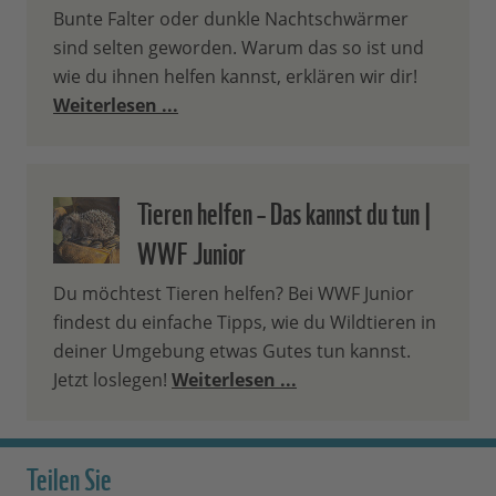
Bunte Falter oder dunkle Nachtschwärmer
sind selten geworden. Warum das so ist und
wie du ihnen helfen kannst, erklären wir dir!
Weiterlesen ...
Tieren helfen – Das kannst du tun |
WWF Junior
Du möchtest Tieren helfen? Bei WWF Junior
findest du einfache Tipps, wie du Wildtieren in
deiner Umgebung etwas Gutes tun kannst.
Jetzt loslegen!
Weiterlesen ...
Teilen Sie