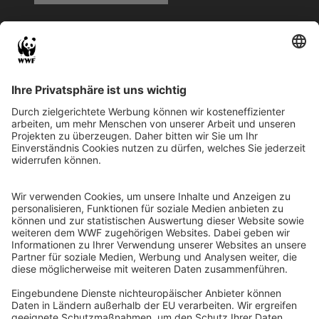
QR-CODE FÜR BANKING-APP
WWF Deutschland
Reinhardtstr. 18
10117 Berlin
Tel.: 030-311 777 700
Ihre Spende kann steuerlich geltend gemacht werden
Registriert als Stiftung WWF Deutschland, Senatsverwaltung für
Justiz Berlin, Az: 3416/976/2
Umsatzsteuer-Identifikationsnummer: DE 114236103
Freistellungsbescheid: Als gemeinnützige Körperschaft befreit
von der Körperschaftssteuer gem. §5 I 9 KStg. unter der
Steuernummer 27/641/09321
© WWF Deutschland 2026