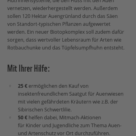
Flutrinnensysteme, die den Fluss mit den Auen
vernetzen, wiederhergestellt werden. Außerdem
sollen 120 Hektar Auengrünland durch das Säen
von Standort-typischen Pflanzen aufgewertet
werden. Ein neuer Biotopkomplex soll zudem dafür
sorgen, dass wertvoller Lebensraum für Arten wie
Rotbauchunke und das Tüpfelsumpfhuhn entsteht.
Mit Ihrer Hilfe:
25 €
ermöglichen den Kauf von
insektenfreundlichem Saatgut für Auenwiesen
mit vielen gefährdeten Kräutern wie z.B. der
Sibirischen Schwertlilie.
50 €
helfen dabei, Mitmach-Aktionen
für Kinder und Jugendliche zum Thema Auen-
und Artenschutz vor Ort durchzuführen.