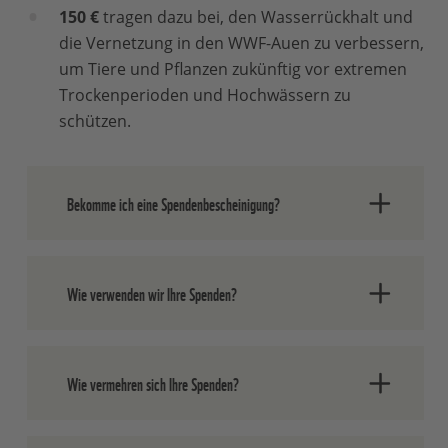
150 €
tragen dazu bei, den Wasserrückhalt und
die Vernetzung in den WWF-Auen zu verbessern,
um Tiere und Pflanzen zukünftig vor extremen
Trockenperioden und Hochwässern zu
schützen.
Bekomme ich eine Spendenbescheinigung?
Spenden an den WWF Deutschland sind
Wie verwenden wir Ihre Spenden?
gemäß § 10 b Abs. 1 EStG steuerlich
abzugsfähig.
Für Ihre Spende senden wir
Ihnen automatisch jeweils im Februar /
Grundsätzlich verfolgt der WWF bei
März des Folgejahres eine
Wie vermehren sich Ihre Spenden?
seinen Ausgaben mittel- bis langfristige
Zuwendungsbestätigung zu.
Spenden
Projektziele, um
die Natur dauerhaft
bis zu einer Höhe von
300 Euro
können
und nachhaltig zu schützen.
Der WWF