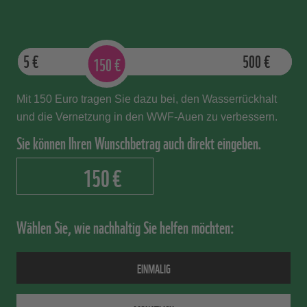
der Gesamtausgaben verwendet.
Die
Verwaltungsausgaben des WWF sind
Aus 100€ werden 400€ © wwf
niedrig.
Sie liegen bei 6 Prozent der
5
€
500
€
150
€
Gesamtausgaben.
Mit 150 Euro tragen Sie dazu bei, den Wasserrückhalt
Aufteilung der Ausgaben im Geschäftsjahr
2023/2024 © WWF
und die Vernetzung in den WWF-Auen zu verbessern.
Sie können Ihren Wunschbetrag auch direkt eingeben.
€
Wählen Sie, wie nachhaltig Sie helfen möchten:
EINMALIG