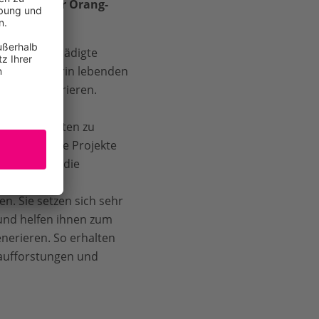
n Schutz der Orang-
en wir geschädigte
e und die darin lebenden
Wald restaurieren.
ll helfen
r erheben Daten zu
lage für alle Projekte
ne etwa für die
n.
n. Sie setzen sich sehr
 und helfen ihnen zum
nerieren. So erhalten
raufforstungen und