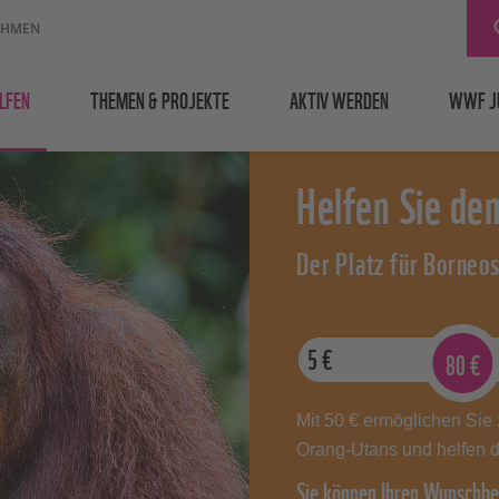
EHMEN
LFEN
THEMEN & PROJEKTE
AKTIV WERDEN
WWF J
Helfen Sie de
Der Platz für Borneo
5
€
80
€
Mit 50 € ermöglichen Sie 
Orang-Utans und helfen da
Sie können Ihren Wunschbe