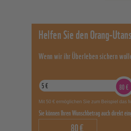
gemein
82 Pro
Besuch
In vie
Kampa
Vielza
zweck
ander
Infose
Helfen Sie den Orang-Utan
ergeb
verwe
liegen
Aus 10
Wenn wir ihr Überleben sichern woll
Auftei
5
€
80
€
Mit 50 € ermöglichen Sie zum Beispiel das M
Sie können Ihren Wunschbetrag auch direkt ein
€