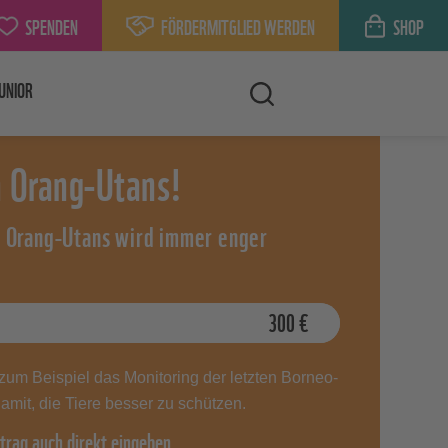
SPENDEN
FÖRDERMITGLIED WERDEN
SHOP
UNIOR
n Orang-Utans!
s Orang-Utans wird immer enger
300
€
zum Beispiel das Monitoring der letzten Borneo-
mit, die Tiere besser zu schützen.
trag auch direkt eingeben.