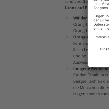
schützen.
Seit 2003 se
Utans auf Borneo ein:
Wälder wieder auf
Orang-Utan-Gebiete,
Orang-Utan-Gruppen
Orang-Utan-Lebe
können, müssen wir 
ihren Lebensräumen 
und politischen Eng
Ausweisung und den
Indigene Gemeind
für den Erhalt ihre
Beispiel, sich an 
die Menschen die M
tragen ebenso zum 