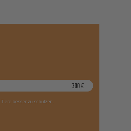
 und
e
d
ttel
gaben
e
300
€
 Tiere besser zu schützen.