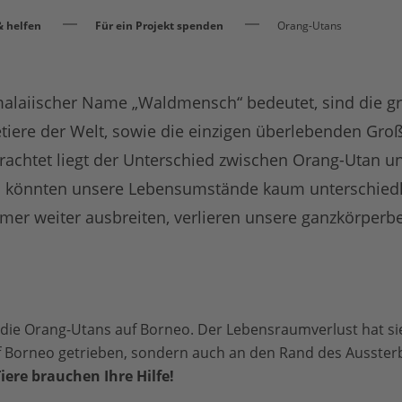
 helfen
Für ein Projekt spenden
Orang-Utans
alaiischer Name „Waldmensch“ bedeutet, sind die g
iere der Welt, sowie die einzigen überlebenden Gr
trachtet liegt der Unterschied zwischen Orang-Utan 
m könnten unsere Lebensumstände kaum unterschiedl
er weiter ausbreiten, verlieren unsere ganzkörper
die Orang-Utans auf Borneo. Der Lebensraumverlust hat si
uf Borneo getrieben, sondern auch an den Rand des Ausster
iere brauchen Ihre Hilfe!