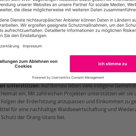
tzt sich der WWF daher mit folgenden Maßnahmen für de
forsten
: Zusammen mit der Bevölkerung vor Ort restaurier
 forsten sie wieder auf und verbinden isolierte Waldblöck
. In den letzten Jahren konnten wir dadurch 6.740 Hektar 
nsräume bewahren
: Damit wir den Orang-Utans wirkungsvo
erst einmal wissen, wo sie leben und wie viele es sind. Wi
und zählen die Tiere. Diese Daten sind eine wichtige Grund
agements auf Borneo. So setzen wir uns auf politischer Ebe
 Erhalt von Wanderkorridoren zwischen Schutzgebieten ei
en unterstützen
: Auf Borneo leben viele indigene Gemeinde
r Heimat ein. Mit zahlreichen Projekten unterstützen wir sie
die Folgen der Erderhitzung anzupassen und Einkommen zu ge
ittel für eine nachhaltige Waldbewirtschaftung und Wiede
Schutz der Orang-Utans bei.