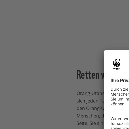
Retten wir sein
Orang-Utans kommen seh
sich jeden Tag ein frisc
den Orang-Utans helfen
Menschen, die ihre Lebe
Seite. Sie sind stolz d