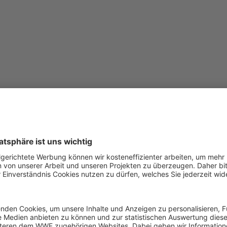
e Welt, retten wir seine Art.
r gut selbst zurecht. Sie erfinden Werkzeuge, nutzen Heil
hes Bett hoch in den Bäumen. Das Einzige, was sie brauchen, 
, müssen wir nur eines tun:
ihre Heimat schützen
. Das ha
nsräume mit den Orang-Utans teilen, erkannt und stehen d
arauf, dass Orang-Utans nur noch in ihrer Heimat vorkomme