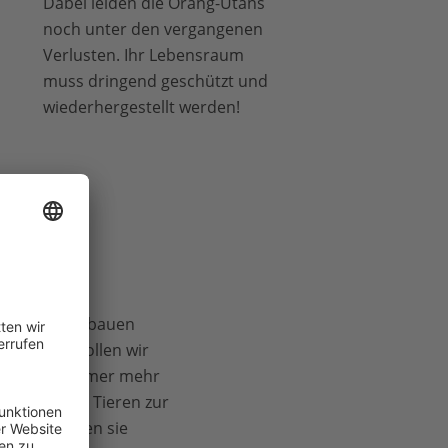
Dabei leiden die Orang-Utans
noch unter den vergangenen
Verlusten. Ihr Lebensraum
muss dringend geschützt und
wiederhergestellt werden!
kräuter und bauen
ist Wald. Wollen wir
ben auch immer mehr
en seltenen Tieren zur
n und möchten sie