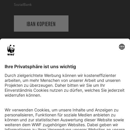
SozialBank
IBAN KOPIEREN
QR-CODE FÜR BANKING-APP
WWF Deutschland
Reinhardtstr. 18
10117 Berlin
Tel.: 030-311 777 700
Ihre Spende kann steuerlich geltend gemacht werden
Registriert als Stiftung WWF Deutschland, Senatsverwaltung für
Justiz Berlin, Az: 3416/976/2
Umsatzsteuer-Identifikationsnummer: DE 114236103