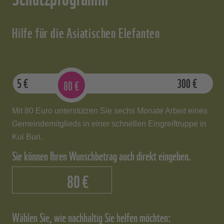
kontaktieren.
Projektideen praktisch umsetzen.
82 Prozent aller Ausgaben gehen in die
In vielen Fällen vervierfacht sich so
Projekt-, Aufklärungs- und
Hilfe für die Asiatischen Elefanten
eine Spende. 100 Euro
Kampagnenarbeit.
Für die Betreuung
zweckungebundene Spenden können
von Fördermitgliedern und anderen
bis zu 400 Euro Projektmittel ergeben.
Spender:innen wurden etwa 12 Prozent
der Gesamtausgaben verwendet.
Die
5
€
300
€
80
€
Verwaltungsausgaben des WWF sind
Aus 100€ werden 400€ © wwf
niedrig.
Sie liegen bei 6 Prozent der
Mit 80 Euro unterstützen Sie sechs Monate Arbeit eines
Gesamtausgaben.
Gemeindemitglieds in einer schnellen Eingreiftruppe in
Kui Buri.
Aufteilung der Ausgaben im Geschäftsjahr
Sie können Ihren Wunschbetrag auch direkt eingeben.
2023/2024 © WWF
€
Wählen Sie, wie nachhaltig Sie helfen möchten: