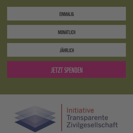
EINMALIG
MONATLICH
JÄHRLICH