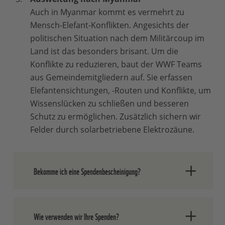
Auch in Myanmar kommt es vermehrt zu
Mensch-Elefant-Konflikten. Angesichts der
politischen Situation nach dem Militärcoup im
Land ist das besonders brisant. Um die
Konflikte zu reduzieren, baut der WWF Teams
aus Gemeindemitgliedern auf. Sie erfassen
Elefantensichtungen, -Routen und Konflikte, um
Wissenslücken zu schließen und besseren
Schutz zu ermöglichen. Zusätzlich sichern wir
Felder durch solarbetriebene Elektrozäune.
Bekomme ich eine Spendenbescheinigung?
Spenden an den WWF Deutschland sind
Wie verwenden wir Ihre Spenden?
gemäß § 10 b Abs. 1 EStG steuerlich