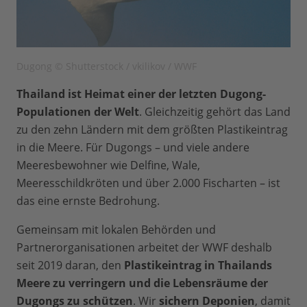
Dugong © Shutterstock / vkilikov / WWF
Thailand ist Heimat einer der letzten Dugong-
Populationen der Welt
. Gleichzeitig gehört das Land
zu den zehn Ländern mit dem größten Plastikeintrag
in die Meere. Für Dugongs – und viele andere
Meeresbewohner wie Delfine, Wale,
Meeresschildkröten und über 2.000 Fischarten – ist
das eine ernste Bedrohung.
Gemeinsam mit lokalen Behörden und
Partnerorganisationen arbeitet der WWF deshalb
seit 2019 daran, den
Plastikeintrag in Thailands
Meere zu verringern und die Lebensräume der
Dugongs zu schützen
. Wir
sichern Deponien
, damit