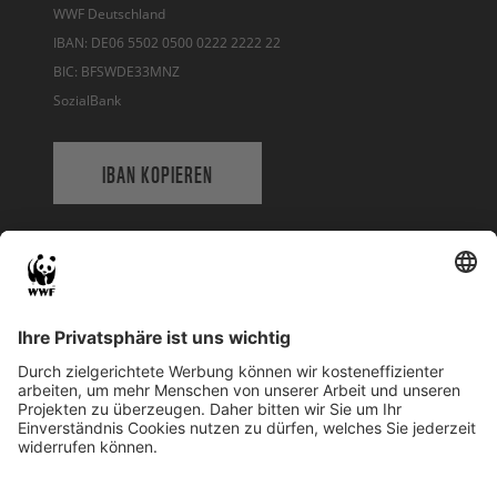
WWF Deutschland
IBAN: DE06 5502 0500 0222 2222 22
BIC: BFSWDE33MNZ
SozialBank
IBAN KOPIEREN
QR-CODE FÜR BANKING-APP
WWF Deutschland
Reinhardtstr. 18
10117 Berlin
Tel.: 030-311 777 700
Ihre Spende kann steuerlich geltend gemacht werden