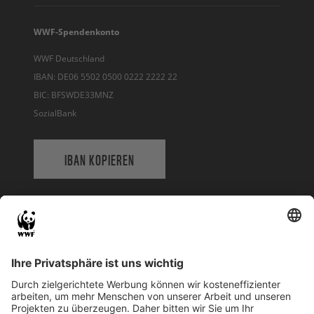
WWF-Spendenkonto
WWF Deutschland
IBAN: DE06 5502 0500 0222 2222 22
BIC: BFSWDE33MNZ
SozialBank
IBAN KOPIEREN
QR-CODE FÜR BANKING-APP
WWF Deutschland
Reinhardtstr. 18
10117 Berlin