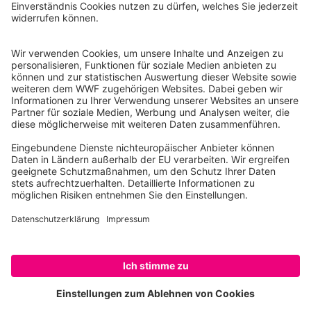
Tel.: 030-311 777 700
Ihre Spende kann steuerlich geltend gemacht werden
Registriert als Stiftung WWF Deutschland, Senatsverwaltung für
Justiz Berlin, Az: 3416/976/2
Umsatzsteuer-Identifikationsnummer: DE 114236103
Freistellungsbescheid: Als gemeinnützige Körperschaft befreit
von der Körperschaftssteuer gem. §5 I 9 KStg. unter der
Steuernummer 27/641/09321
© WWF Deutschland 2026