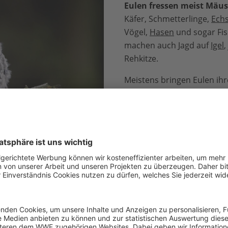
Eulen fressen
meist Mäus
Käfer, Schmetterlinge,
Ech
Vögel,
Hasen
und sogar Fis
machen auch Jagd auf
Igel
,
Rehkitze.
Meistens bringen Eulen ih
Unterschlupf. Erst dort
ver
oft in wenigen Happen
mi
Nach der Mahlzeit spucken
Knochen, Zähne oder Feder
grauen Klumpen wieder au
Gewöllen
.
Maus © sduben / Getty Images
tur