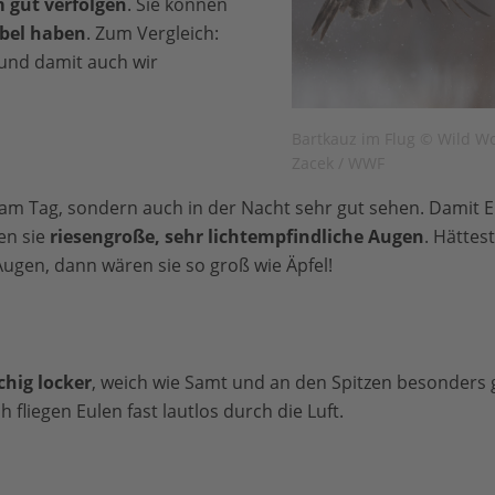
 gut verfolgen
. Sie können
rbel haben
. Zum Vergleich:
und damit auch wir
Bartkauz im Flug © Wild W
Zacek / WWF
am Tag, sondern auch in der Nacht sehr gut sehen. Damit E
en sie
riesengroße, sehr lichtempfindliche Augen
. Hättes
ugen, dann wären sie so groß wie Äpfel!
chig locker
, weich wie Samt und an den Spitzen besonders g
 fliegen Eulen fast lautlos durch die Luft.