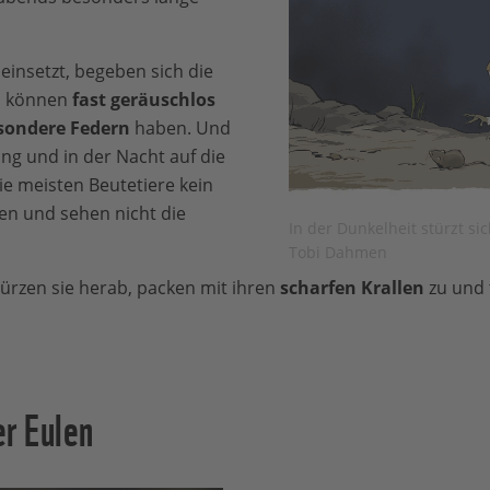
insetzt, begeben sich die
en können
fast geräuschlos
sondere Federn
haben. Und
ng und in der Nacht auf die
die meisten Beutetiere kein
en und sehen nicht die
In der Dunkelheit stürzt si
Tobi Dahmen
ürzen sie herab, packen mit ihren
scharfen Krallen
zu und 
er Eulen