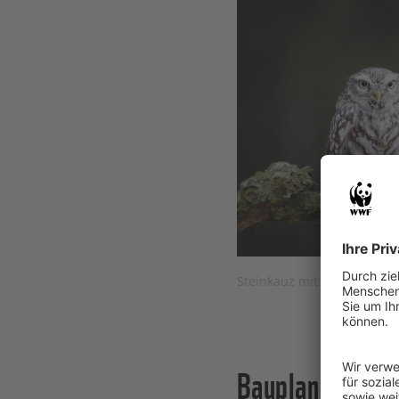
Steinkauz mit erbeuteter 
Bauplan der Na