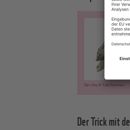
Der Uhu © Tobi Dahmen
Der Trick mit d