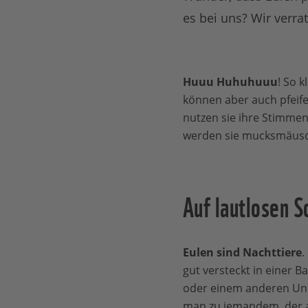
es bei uns? Wir verrat
Huuu Huhuhuuu
! So k
können aber auch pfeife
nutzen sie ihre Stimme
werden sie mucksmäusch
Auf lautlosen 
Eulen sind Nachttiere
.
gut versteckt in einer B
oder einem anderen Unt
man zu jemandem, der 