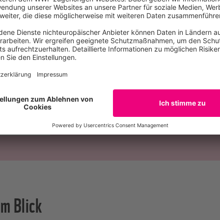
Der Uhu
1,5 bis 4,2 Kilogramm schwer
66 bis 71 Zentimeter groß
160 bis 180 Zentimeter Flügelspannweit
50 Kilometer pro Stunde schnell
em Blick