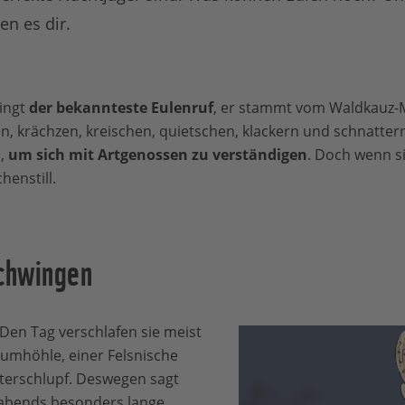
en es dir.
lingt
der bekannteste Eulenruf
, er stammt vom Waldkauz-
n, krächzen, kreischen, quietschen, klackern und schnatter
n,
um sich mit Artgenossen zu verständigen
. Doch wenn si
enstill.
Schwingen
 Den Tag verschlafen sie meist
aumhöhle, einer Felsnische
erschlupf. Deswegen sagt
abends besonders lange