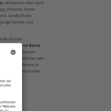
e
, verspeisen aber auch
sen
, Frösche, kleine
che. Große Eulen
 junge Füchse und
re Beute zum
schlingen ihre Beute
t Haut und Haaren.
 sie Unverdauliches wie
n ihrer Beutetiere in
s – den so genannten