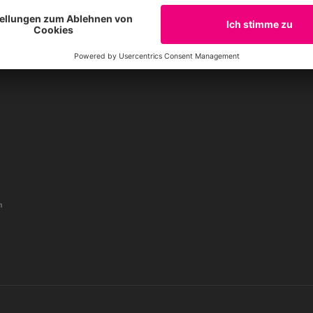
Umsatzsteuer-Identifikationsnummer:
Reinhardtstr. 18
Freistellungsbescheid: Als gemeinnützig
10117 Berlin
§5 I 9 KStg. unter der Steuernummer 2
Tel.: 030-311 777 700
n