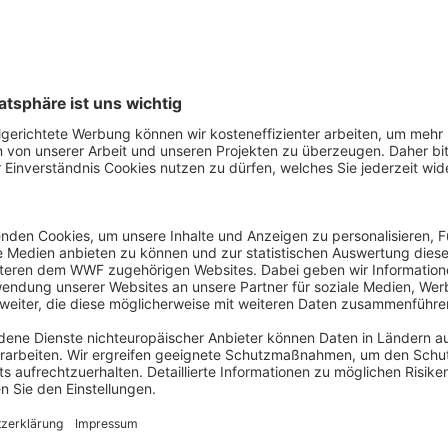
er auf dem aktuellsten
ssieren.
!
Kontakt
Presse
Hinweisg
WWF Jugend
WWF Junior
Registriert als Stiftung WWF Deutschland
WWF Deutschland