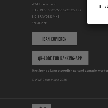
WWF Deutschland
IBAN: DE06 5502 0500 0222 2222 22
BIC: BFSWDE33MNZ
SozialBank
IBAN KOPIEREN
QR-CODE FÜR BANKING-APP
Ihre Spende kann steuerlich geltend gemacht werde
© WWF Deutschland 2026