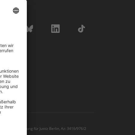
eber
WWF Shop
, Senatsverwaltung für Justiz Berlin, Az: 3416/976/2