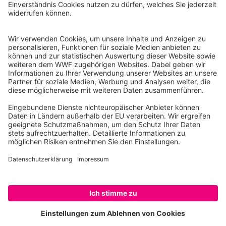
Tel.: 030-311 777 700
Ihre Spende kann steuerlich geltend gemacht werden
Registriert als Stiftung WWF Deutschland, Senatsverwaltung für
Justiz Berlin, Az: 3416/976/2
Umsatzsteuer-Identifikationsnummer: DE 114236103
Freistellungsbescheid: Als gemeinnützige Körperschaft befreit
von der Körperschaftssteuer gem. §5 I 9 KStg. unter der
Steuernummer 27/641/09321
© WWF Deutschland 2026