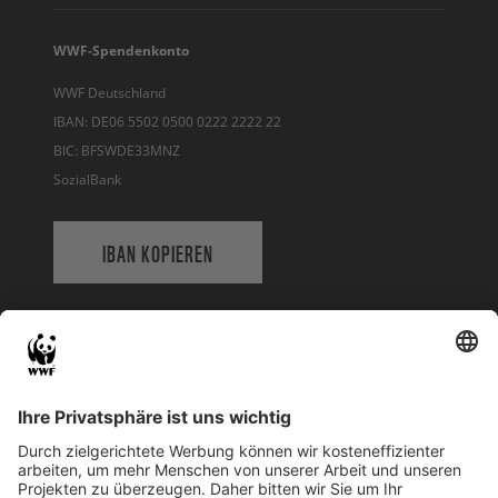
WWF-Spendenkonto
WWF Deutschland
IBAN: DE06 5502 0500 0222 2222 22
BIC: BFSWDE33MNZ
SozialBank
IBAN KOPIEREN
QR-CODE FÜR BANKING-APP
WWF Deutschland
Reinhardtstr. 18
10117 Berlin