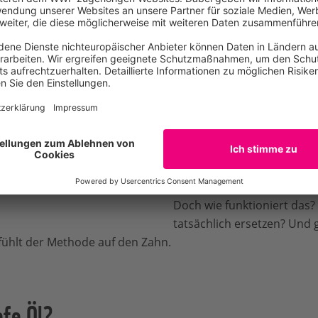
„Palmölproblem“ zu lösen 
nachhaltigeren Weg zu ge
erhält derzeit der Ansatz,
F
herzustellen
. So gibt es b
Forschungsvorhaben an de
(TUM),
Hefeöl aus Algen o
produzieren. Ein Forschu
Universität Hamburg (TUHH
aus Melasse, einem
Nebene
Zuckerproduktion
.
age © Aaron Gekoski /
Doch wie funktioniert das?
tatsächlich ersetzen? Und g
ühlt der Methode auf den Zahn.
efe Öl?