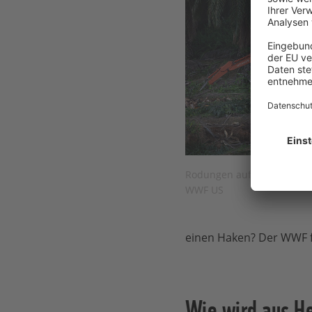
Rodungen auf Palmöl-Plant
WWF US
einen Haken? Der WWF f
Wie wird aus H