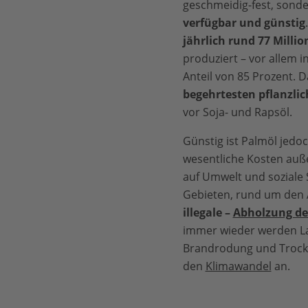
geschmeidig-fest, sond
verfügbar und günstig
jährlich rund 77 Milli
produziert – vor allem 
Anteil von 85 Prozent. 
begehrtesten pflanzli
vor Soja- und Rapsöl.
Günstig ist Palmöl jedoc
wesentliche Kosten auße
auf Umwelt und soziale 
Gebieten, rund um den Ä
illegale –
Abholzung de
immer wieder werden La
Brandrodung und Trock
den
Klimawandel
an.