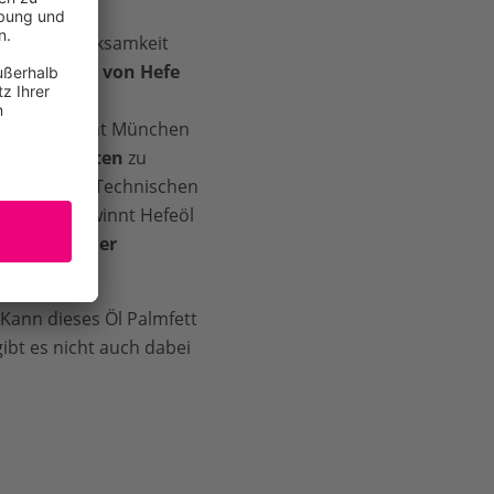
oder einen
hen? Aufmerksamkeit
ett mithilfe von Hefe
eispielsweise
r Universität München
der Brotresten
zu
ngsteam der Technischen
) indes gewinnt Hefeöl
rzeugnis der
 Kann dieses Öl Palmfett
ibt es nicht auch dabei