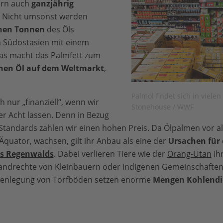
ern auch
ganzjährig
. Nicht umsonst werden
onen Tonnen
des Öls
in Südostasien mit einem
Das macht das Palmfett zum
chen Öl auf dem Weltmarkt
,
Palmöl findet sich in viel
h nur „finanziell“, wenn wir
Stonehouse / WWF
r Acht lassen. Denn in Bezug
Standards zahlen wir einen hohen Preis. Da Ölpalmen vor al
quator, wachsen, gilt ihr Anbau als eine der
Ursachen für d
s Regenwalds
. Dabei verlieren Tiere wie der
Orang-Utan
ih
ndrechte von Kleinbauern oder indigenen Gemeinschaften
enlegung von Torfböden setzen enorme
Mengen Kohlendio