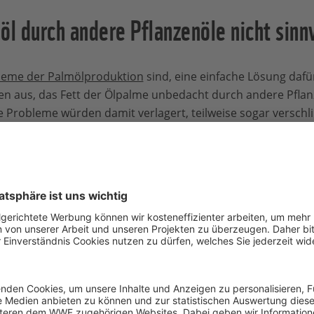
öl durch andere Pflanzenöle nicht sinnv
leme der Palmölproduktion
sind, eine einfache Lösung dafür
en aus, das Fett der Ölpalme unbedacht durch andere Pfla
e Probleme würden damit verlagert, teilweise sogar verschl
ere Erträge als jede andere Ölpflanze
. Für den gleichen 
r Land benötigen. Mittlerweile nimmt der Ölpalmenanbau ü
entspricht etwas mehr als der Fläche Großbritanniens.
icher Beitrag zur nachhaltigeren Ölpro
Könnten andere, alternati
Ölproduktion, dazu beitrag