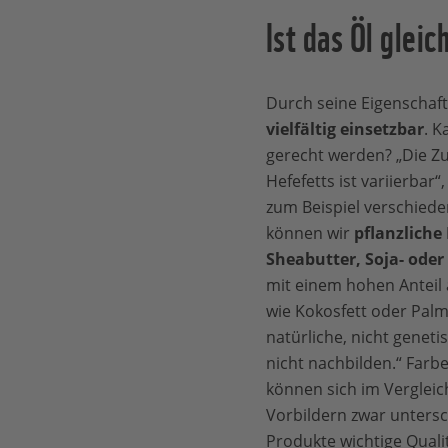
Ist das Öl glei
Durch seine Eigenschafte
vielfältig einsetzbar
. K
gerecht werden? „Die 
Hefefetts ist variierbar
zum Beispiel verschied
können wir
pflanzliche
Sheabutter, Soja- ode
mit einem hohen Anteil 
wie Kokosfett oder Pal
natürliche, nicht genet
nicht nachbilden.“ Far
können sich im Vergleich
Vorbildern zwar untersch
Produkte wichtige Quali