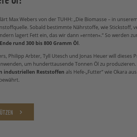
klärt Max Webers von der TUHH: „Die Biomasse – in unserem
nstoffquelle. Sobald bestimmte Nährstoffe, wie Stickstoff, 
ondern lagert Fett ein, das wir dann »ernten«.“ So werden z
Ende rund 300 bis 800 Gramm Öl
.
 Philipp Arbter, Tyll Utesch und Jonas Heuer will dieses Pr
anwenden, um hunderttausende Tonnen Öl zu produzieren. 
 industriellen Reststoffen
als Hefe-„Futter“ wie Okara aus
 bewährt.
HÜTZEN