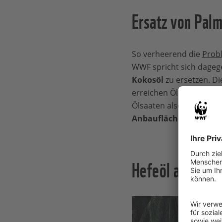
Ersatz von Palm
So verheerend die
Prob
WWF spricht sich dageg
Kokosöl
zu ersetzen. Di
erreichen Ölpalmen
höh
Ölsaaten also weit meh
Anbaufläche
ein – das 
Hefeöl als mögl