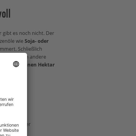
oll
 gibt es noch nicht. Der
nzenöle wie
Soja- oder
immert. Schließlich
Ertrag würden andere
ber
20 Millionen Hektar
duktion
ve Formen der
en, das