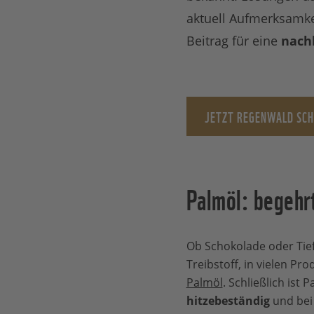
aktuell Aufmerksamkei
Beitrag für eine
nach
JETZT REGENWALD SC
Palmöl: begehrt
Ob Schokolade oder Tief
Treibstoff, in vielen Pro
Palmöl
. Schließlich ist 
hitzebeständig
und be