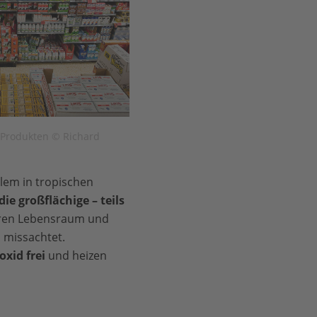
en Produkten © Richard
lem in tropischen
ie großflächige – teils
ren Lebensraum und
 missachtet.
xid frei
und heizen