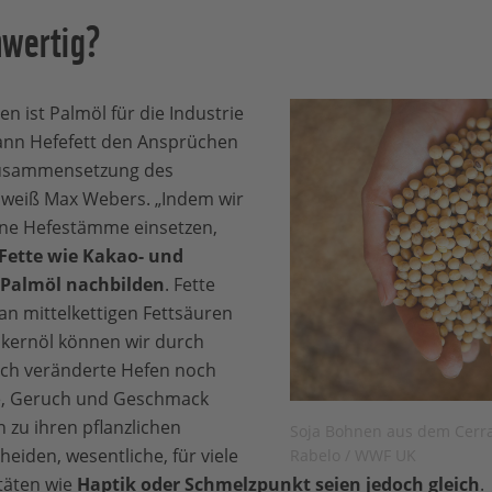
chwertig?
n ist Palmöl für die Industrie
ann Hefefett den Ansprüchen
Zusammensetzung des
“, weiß Max Webers. „Indem wir
ene Hefestämme einsetzen,
 Fette wie Kakao- und
r Palmöl nachbilden
. Fette
an mittelkettigen Fettsäuren
mkernöl können wir durch
isch veränderte Hefen noch
be, Geruch und Geschmack
 zu ihren pflanzlichen
Soja Bohnen aus dem Cerra
eiden, wesentliche, für viele
Rabelo / WWF UK
täten wie
Haptik oder Schmelzpunkt seien jedoch gleich
.