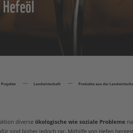
 Hefeöl
Projekte
Landwirtschaft
Produkte aus der Landwirtscha
ktion diverse
ökologische wie soziale Probleme
nac
ür sind bisher jedoch rar. Mithilfe von Hefen hergest