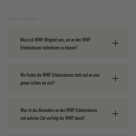
Stand: 14.05.2024
Muss ich WWF-Mitglied sein, um an den WWF
Erlebnistouren teilnehmen zu können?
Nein, das Angebot der WWF
Wo finden die WWF Erlebnistouren statt und an wen
Erlebnistouren richtet sich an alle, die
genau richten sie sich?
Lust haben, sich aktiv in der Natur zu
bewegen und mehr über ihre Umwelt
erfahren wollen. Eine WWF-Mitgliedschaft
Die WWF Erlebnistouren finden
ist hierfür nicht erforderlich.
Was ist das Besondere an den WWF Erlebnistouren
deutschlandweit statt. Zielgruppen sind
und welches Ziel verfolgt der WWF damit?
Erwachsene und Jugendliche sowie
Familien. Je nach WWF Erlebnis und den
entsprechend ausgewiesenen