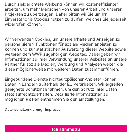
WWF Deutschland
Reinhardtstr. 18
10117 Berlin
Tel.: 030-311 777 700
Ihre Spende kann steuerlich geltend gemacht werden
Registriert als Stiftung WWF Deutschland, Senatsverwaltung für
Justiz Berlin, Az: 3416/976/2
Umsatzsteuer-Identifikationsnummer: DE 114236103
Freistellungsbescheid: Als gemeinnützige Körperschaft befreit
von der Körperschaftssteuer gem. §5 I 9 KStg. unter der
Steuernummer 27/641/09321
© WWF Deutschland 2026