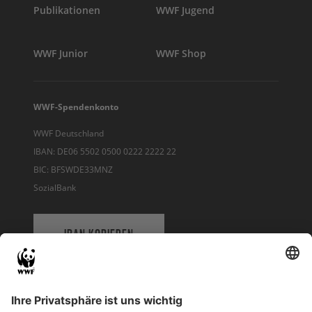
Publikationen
WWF Jugend
WWF Junior
WWF Shop
WWF-Spendenkonto
WWF Deutschland
IBAN: DE06 5502 0500 0222 2222 22
BIC: BFSWDE33MNZ
SozialBank
IBAN KOPIEREN
QR-CODE FÜR BANKING-APP