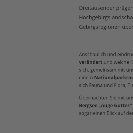
Dreitausender prägen
Hochgebirgslandschaft
Gebirgsregionen überd
Anschaulich und eindruc
verändert
und welche Ko
sich, gemeinsam mit un
einem
Nationalparkra
sich Fauna und Flora, T
Übernachten Sie mit un
Bergsee „Auge Gottes“
sogar einen Blick auf 