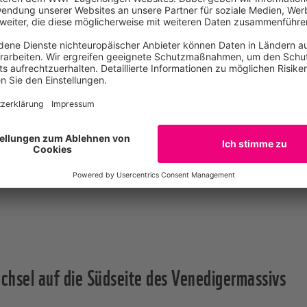
atenkeeses. Begleitung durch einen erfahrenen Nationalpar
.
700
den
ca. 9 Kilometer
Abendessen
erem Wetter:
Ochsnerwaldweg auf der dem Gletscher gege
chsel auf die Südseite des Venedigermassivs