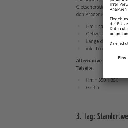
Gletscherstirn des Schl
den Prager Hütten-Weg
Hm ↑ ca. 700 ↓ ca. 
Gehzeit: ca. 6 Stun
Länge der Strecke: 
inkl. Frühstück & 
Alternative bei unsich
Talseite.
Hm ↑ 350 ↓ 350
Gz 3 h
3. Tag: Standortwe