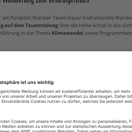
r am Parkplatz Matreier Tauernhaus/ Endhaltestelle Wand
g auf dem Tauerntalweg
über die Hohe Achsel in das Gsc
inführung in das Thema
Klimawandel
, sowie Programmbes
den
ca. 4 Kilometer
uf dem Gletscherlehrweg
en Talschluss der Ostalpen“
, stets im Angesicht des Gro
Gottes, sowie farbenprächtiges, vom Gletscher abgeschliffe