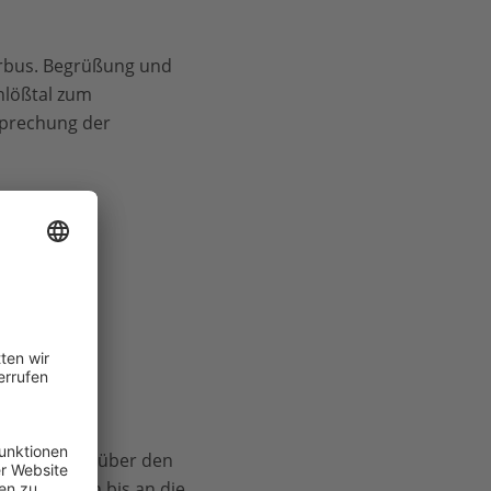
erbus. Begrüßung und
hlößtal zum
prechung der
ßvenedigers, über den
nes Gestein bis an die