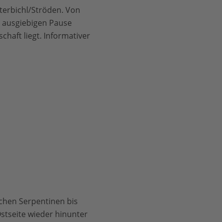
erbichl/Ströden. Von
 ausgiebigen Pause
haft liegt. Informativer
ichen Serpentinen bis
Ostseite wieder hinunter