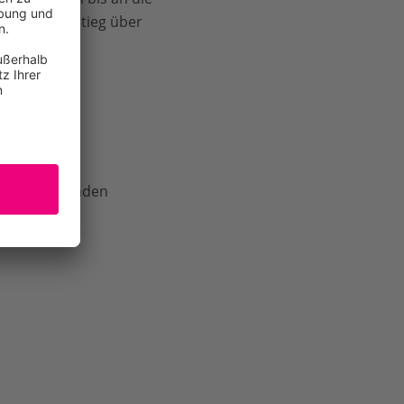
kranger. Abstieg über
nüber liegenden