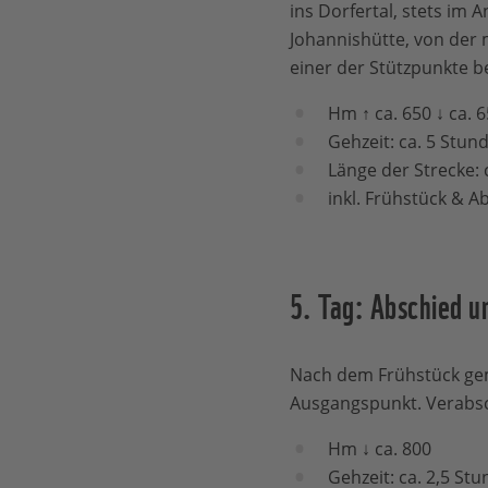
ins Dorfertal, stets im
Johannishütte, von der 
einer der Stützpunkte b
Hm ↑ ca. 650 ↓ ca. 
Gehzeit: ca. 5 Stun
Länge der Strecke: 
inkl. Frühstück & 
5. Tag: Abschied u
Nach dem Frühstück gem
Ausgangspunkt. Verabsc
Hm ↓ ca. 800
Gehzeit: ca. 2,5 St