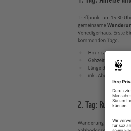
Treffpunkt um 15:30 Uh
gemeinsame
Wanderun
Venedigerhaus. Erste E
kommenden Tage.
Hm ↑ ca. 250
Gehzeit: ca. 2 Stun
Länge der Strecke: 
inkl. Abendessen
2. Tag: Rundtour a
Wanderung im
„schönst
Salzbodensee, das Auge 