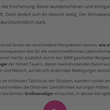
 die Erscheinung dieser wunderschönen und einzigar
. Doch ändert sich ihr Gesicht stetig. Der Klimawande
urchschnittlich stark.
ksvoll lernen wir verschiedene Perspektiven kennen,
wie s
nsequenzen dies für die unterschiedlichsten Lebensformen
seren hierfür zusätzlich durch den WWF geschulten Bergwa
nger
der Hohen Tauern, diesen beeindruckenden Naturraum 
ier und Mensch, auf die sich ändernden Bedingungen einstel
s im schönsten Talschluss der Ostalpen, wandern vorbei am
und erleben die Osttiroler Gemütlichkeit auf urigen Hütte
den berühmten
Großvenediger
erhaschen, in dessen Kerngebi