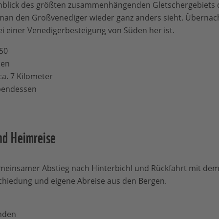
 Anblick des größten zusammenhängenden Gletschergebiets d
man den Großvenediger wieder ganz anders sieht. Übernach
ei einer Venedigerbesteigung von Süden her ist.
650
den
ca. 7 Kilometer
Abendessen
nd Heimreise
einsamer Abstieg nach Hinterbichl und Rückfahrt mit de
hiedung und eigene Abreise aus den Bergen.
unden