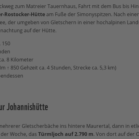
kweg zum Matreier Tauernhaus, Fahrt mit dem Bus bis Hint
r-Rostocker-Hütte
am Fuße der Simonyspitzen. Nach einer
, der umgeben von Gletschern in einer hochalpinen Landsc
achtung auf der Hütte.
. 150
unden
ca. 8 Kilometer
 ↑ 850 Gehzeit ca. 4 Stunden, Strecke ca. 5,3 km)
Abendessen
ur Johannishütte
mehrerer Gletscherbäche ins hintere Maurertal, dann in etl
 der Woche, das
Türmljoch auf 2.790 m
. Von dort auf der 