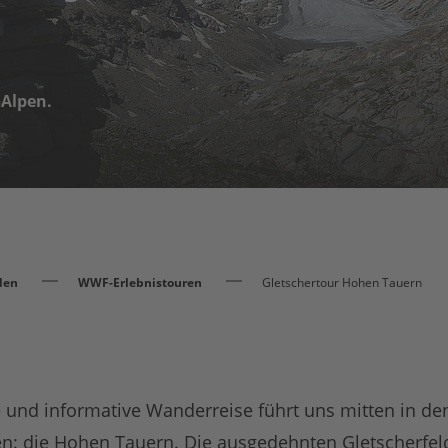
 Alpen.
den
WWF-Erlebnistouren
Gletschertour Hohen Tauern
e und informative Wanderreise führt uns mitten in de
en: die Hohen Tauern. Die ausgedehnten Gletscherfeld