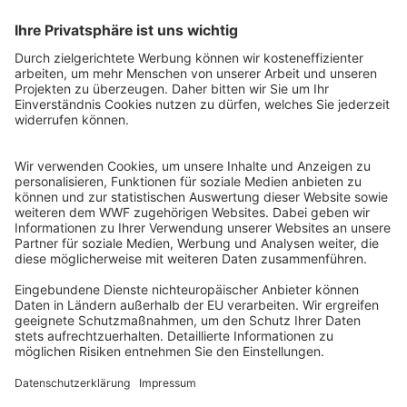
QR-CODE FÜR BANKING-APP
WWF Deutschland
Reinhardtstr. 18
10117 Berlin
Tel.: 030-311 777 700
Ihre Spende kann steuerlich geltend gemacht werden
Registriert als Stiftung WWF Deutschland, Senatsverwaltung für
Justiz Berlin, Az: 3416/976/2
Umsatzsteuer-Identifikationsnummer: DE 114236103
Freistellungsbescheid: Als gemeinnützige Körperschaft befreit
von der Körperschaftssteuer gem. §5 I 9 KStg. unter der
Steuernummer 27/641/09321
© WWF Deutschland 2026