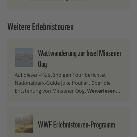
8km) und
Trittsicherheit
inkl. einer besonders steilen
erforderlich.
Abstiegstreppe zum Strand, die aus
Weitere Erlebnistouren
Gitterstufen besteht. Bitte geben Sie bei
Buchung an, wenn Sie einen Hund
mitbringen möchten.
Wattwanderung zur Insel Minsener
Oog
Auf dieser 4 ½ stündigen Tour berichtet
Nationalpark-Guide Joke Pouliart über die
Entstehung von Minsener Oog.
Weiterlesen...
WWF Erlebnistouren-Programm