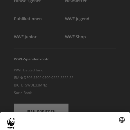
Hinweisgeber
Newsletter
Publikationen
WWF Jugend
WWF Junior
WWF Shop
WWF-Spendenkonto
WWF Deutschland
IBAN: DE06 5502 0500 0222 2222 22
BIC: BFSWDE33MNZ
SozialBank
IBAN KOPIEREN