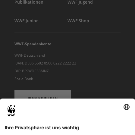
Publikationen
WWF Jugend
WWF Junior
WWF Shop
WWF-Spendenkonto
WWF Deutschland
IBAN: DE06 5502 0500 0222 2222 22
BIC: BFSWDE33MNZ
SozialBank
IBAN KOPIEREN
QR-CODE FÜR BANKING-APP