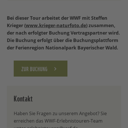
Grundkondition für Wanderungen dieser
Bitte mitbringen:
Länge erforderlich.
Bei dieser Tour arbeitet der WWF mit Steffen
Getränke & Verpflegung
bitte
Bei dieser Tour arbeitet der WWF mit
Krieger (
www.krieger-naturfoto.de
) zusammen,
mitbringen. Es wird eine
Steffen Krieger (www.krieger-
der nach erfolgter Buchung Vertragspartner wird.
Mittagspause sowie mehrere
naturfoto.de) zusammen, der nach
Die Buchung erfolgt über die Buchungsplattform
Zwischenstopps geben.
erfolgter Buchung Vertragspartner wird.
der Ferienregion Nationalpark Bayerischer Wald.
Festes &
Die Buchung erfolgt über die
geeignetes
Wanderschuhwerk
Buchungsplattform der Ferienregion
Dem Wetter entsprechende
ZUR BUCHUNG
Nationalpark Bayerischer Wald.
Bekleidung
Kontakt
Haben Sie Fragen zu unserem Angebot? Sie
erreichen das WWF-Erlebnistouren-Team