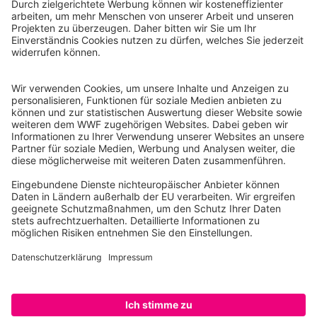
WWF Deutschland
Reinhardtstr. 18
10117 Berlin
Tel.: 030-311 777 700
Ihre Spende kann steuerlich geltend gemacht werden
Registriert als Stiftung WWF Deutschland, Senatsverwaltung für
Justiz Berlin, Az: 3416/976/2
Umsatzsteuer-Identifikationsnummer: DE 114236103
Freistellungsbescheid: Als gemeinnützige Körperschaft befreit
von der Körperschaftssteuer gem. §5 I 9 KStg. unter der
Steuernummer 27/641/09321
© WWF Deutschland 2026