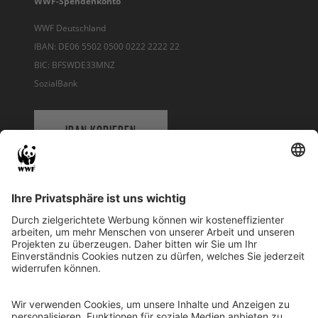
WWF-Spendenkonto
WWF Deutschland
IBAN: DE06 5502 0500 0222 2222 22
BIC: BFSWDE33MNZ
SozialBank
IBAN KOPIEREN
QR-CODE FÜR BANKING-APP
WWF Deutschland
Reinhardtstr. 18
10117 Berlin
Tel.: 030-311 777 700
Ihre Spende kann steuerlich geltend gemacht werden