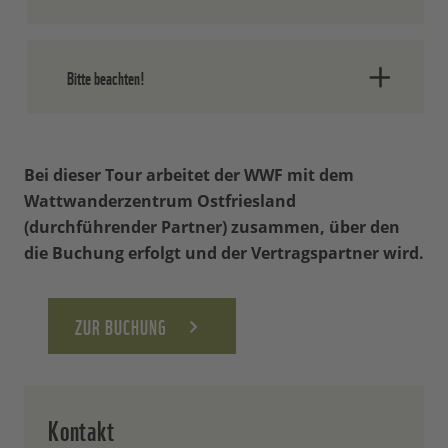
Voraussetzung für die Teilnahme. Diese
Teilnahme nur in
festsitzenden
Wattwanderung ist für Menschen mit
geschnürten Turnschuhen
möglich.
Einschränkungen in ihrer Mobilität
nicht
Bitte beachten!
Bekleidung bitte
geeignet
.
wetterentsprechend
. Sonnenhut,
Sonnencreme, wind- und wasserfest.
Die Mitnahme von Hunden ist auf
dieser Tour leider nicht möglich.
Bei dieser Tour arbeitet der WWF mit dem
Wattwanderzentrum Ostfriesland
(durchführender Partner) zusammen, über den
die Buchung erfolgt und der Vertragspartner wird.
ZUR BUCHUNG
Kontakt